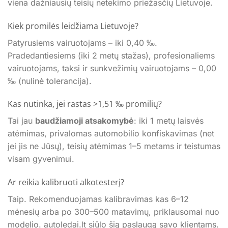
viena dažniausių teisių netekimo priežasčių Lietuvoje.
Kiek promilės leidžiama Lietuvoje?
Patyrusiems vairuotojams – iki 0,40 ‰.
Pradedantiesiems (iki 2 metų stažas), profesionaliems
vairuotojams, taksi ir sunkvežimių vairuotojams – 0,00
‰ (nulinė tolerancija).
Kas nutinka, jei rastas >1,51 ‰ promilių?
Tai jau
baudžiamoji atsakomybė
: iki 1 metų laisvės
atėmimas, privalomas automobilio konfiskavimas (net
jei jis ne Jūsų), teisių atėmimas 1–5 metams ir teistumas
visam gyvenimui.
Ar reikia kalibruoti alkotesterį?
Taip. Rekomenduojamas kalibravimas kas 6–12
mėnesių arba po 300–500 matavimų, priklausomai nuo
modelio. autoledai.lt siūlo šią paslaugą savo klientams.