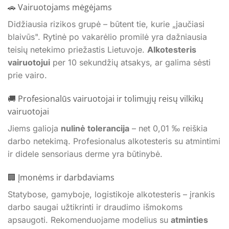
🚗 Vairuotojams mėgėjams
Didžiausia rizikos grupė – būtent tie, kurie „jaučiasi
blaivūs". Rytinė po vakarėlio promilė yra dažniausia
teisių netekimo priežastis Lietuvoje.
Alkotesteris
vairuotojui
per 10 sekundžių atsakys, ar galima sėsti
prie vairo.
🚚 Profesionalūs vairuotojai ir tolimųjų reisų vilkikų
vairuotojai
Jiems galioja
nulinė tolerancija
– net 0,01 ‰ reiškia
darbo netekimą. Profesionalus alkotesteris su atmintimi
ir didele sensoriaus derme yra būtinybė.
🏢 Įmonėms ir darbdaviams
Statybose, gamyboje, logistikoje alkotesteris – įrankis
darbo saugai užtikrinti ir draudimo išmokoms
apsaugoti. Rekomenduojame modelius su
atminties