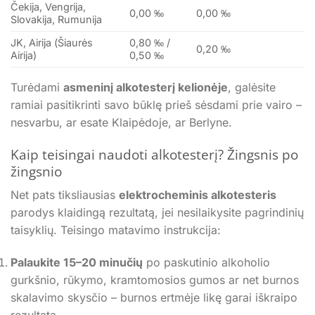
Čekija, Vengrija,
0,00 ‰
0,00 ‰
Slovakija, Rumunija
JK, Airija (Šiaurės
0,80 ‰ /
0,20 ‰
Airija)
0,50 ‰
Turėdami
asmeninį alkotesterį kelionėje
, galėsite
ramiai pasitikrinti savo būklę prieš sėsdami prie vairo –
nesvarbu, ar esate Klaipėdoje, ar Berlyne.
Kaip teisingai naudoti alkotesterį? Žingsnis po
žingsnio
Net pats tiksliausias
elektrocheminis alkotesteris
parodys klaidingą rezultatą, jei nesilaikysite pagrindinių
taisyklių. Teisingo matavimo instrukcija:
Palaukite 15–20 minučių
po paskutinio alkoholio
gurkšnio, rūkymo, kramtomosios gumos ar net burnos
skalavimo skysčio – burnos ertmėje likę garai iškraipo