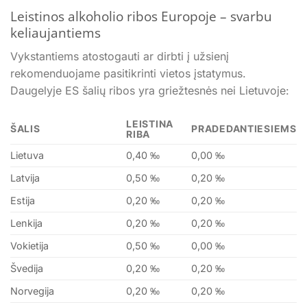
Leistinos alkoholio ribos Europoje – svarbu
keliaujantiems
Vykstantiems atostogauti ar dirbti į užsienį
rekomenduojame pasitikrinti vietos įstatymus.
Daugelyje ES šalių ribos yra griežtesnės nei Lietuvoje:
LEISTINA
ŠALIS
PRADEDANTIESIEMS
RIBA
Lietuva
0,40 ‰
0,00 ‰
Latvija
0,50 ‰
0,20 ‰
Estija
0,20 ‰
0,20 ‰
Lenkija
0,20 ‰
0,20 ‰
Vokietija
0,50 ‰
0,00 ‰
Švedija
0,20 ‰
0,20 ‰
Norvegija
0,20 ‰
0,20 ‰