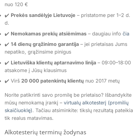
nuo 120 €
✔️
Prekės sandėlyje Lietuvoje
– pristatome per 1–2 d.
d.
✔️
Nemokamas prekių atsiėmimas
– daugiau info
čia
✔️
14 dienų grąžinimo garantija
– jei prietaisas Jums
nepatiko, grąžinsime pinigus
✔️
Lietuviška klientų aptarnavimo linija
– 09:00–18:00
atsakome į Jūsų klausimus
✔️ Virš
20 000 patenkintų klientų
nuo 2017 metų
Norite patikrinti savo promilę be prietaiso? Išbandykite
mūsų nemokamą įrankį –
virtualų alkotesterį (promilių
skaičiuoklę)
. Tačiau atsiminkite: tikslų rezultatą pateikia
tik realus matavimas.
Alkotesterių terminų žodynas