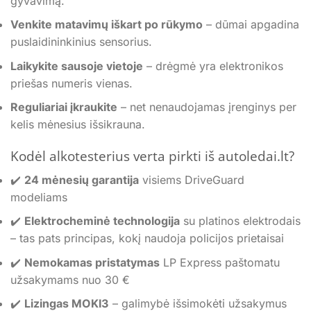
gyvavimą.
Venkite matavimų iškart po rūkymo
– dūmai apgadina
puslaidininkinius sensorius.
Laikykite sausoje vietoje
– drėgmė yra elektronikos
priešas numeris vienas.
Reguliariai įkraukite
– net nenaudojamas įrenginys per
kelis mėnesius išsikrauna.
Kodėl alkotesterius verta pirkti iš autoledai.lt?
✔️
24 mėnesių garantija
visiems DriveGuard
modeliams
✔️
Elektrocheminė technologija
su platinos elektrodais
– tas pats principas, kokį naudoja policijos prietaisai
✔️
Nemokamas pristatymas
LP Express paštomatu
užsakymams nuo 30 €
✔️
Lizingas MOKI3
– galimybė išsimokėti užsakymus