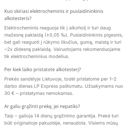
Kuo skiriasi elektrocheminis ir puslaidininkinis
alkotesteris?
Elektrocheminis reaguoja tik į alkoholį ir turi daug
mažesnę paklaidą (±0,05 ‰). Puslaidininkinis pigesnis,
bet gali reaguoti į rūkymo likučius, gumą, maistą ir turi
~2x didesnę paklaidą. Vairuotojams rekomenduojame
tik elektrocheminius modelius.
Per kiek laiko pristatote alkotesterį?
Prekės sandėlyje Lietuvoje, todėl pristatome per 1–2
darbo dienas LP Express paštomatu. Užsakymams nuo
30 € – pristatymas nemokamas.
Ar galiu grąžinti prekę, jei nepatiks?
Taip – galioja 14 dienų grąžinimo garantija. Prekė turi
būti originalioje pakuotėje, nenaudota. Visiems mūsų