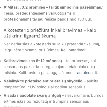
❌ Mitas: „0,2 promilės – tai tik simbolinis pažeidimas."
Tiesa: pradedantiesiems vairuotojams ir
profesionalams tai jau reiškia baudą nuo 150 Eur.
Alkotesterio priežiūra ir kalibravimas – kaip
užtikrinti ilgaamžiškumą
Net geriausias alkotesteris su laiku praranda tikslumą,
jeigu nėra tinkamai prižiūrimas. Keli patarimai:
Kalibravimas kas 6–12 mėnesių
– tai procesas, kai
sensoriaus paklaida sureguliuojama etaloniniu dujų
mišiniu. Kalibravimo paslaugą siūlome ir
autoledai.lt
.
Nelaikykite prietaiso ant prietaisų skydelio
– aukšta
temperatūra ir UV spinduliai gadina sensorius.
Visada naudokite švarų antgalį
– nešvarumai iš burnos
ertmės iškraipo rezultatą ir trumpina sensoriaus