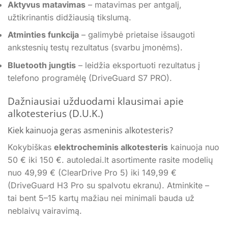
Aktyvus matavimas
– matavimas per antgalį,
užtikrinantis didžiausią tikslumą.
Atminties funkcija
– galimybė prietaise išsaugoti
ankstesnių testų rezultatus (svarbu įmonėms).
Bluetooth jungtis
– leidžia eksportuoti rezultatus į
telefono programėlę (DriveGuard S7 PRO).
Dažniausiai užduodami klausimai apie
alkotesterius (D.U.K.)
Kiek kainuoja geras asmeninis alkotesteris?
Kokybiškas
elektrocheminis alkotesteris
kainuoja nuo
50 € iki 150 €. autoledai.lt asortimente rasite modelių
nuo 49,99 € (ClearDrive Pro 5) iki 149,99 €
(DriveGuard H3 Pro su spalvotu ekranu). Atminkite –
tai bent 5–15 kartų mažiau nei minimali bauda už
neblaivų vairavimą.