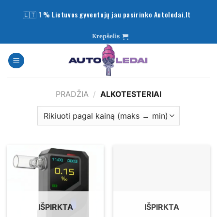
Skip
to
content
Krepšelis
PRADŽIA
/
ALKOTESTERIAI
IŠPIRKTA
IŠPIRKTA