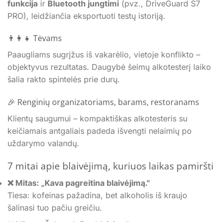
funkcija
ir
Bluetooth jungtimi
(pvz., DriveGuard S7
PRO), leidžiančia eksportuoti testų istoriją.
👨‍👩‍👧 Tėvams
Paaugliams sugrįžus iš vakarėlio, vietoje konflikto –
objektyvus rezultatas. Daugybė šeimų alkotesterį laiko
šalia rakto spintelės prie durų.
🎉 Renginių organizatoriams, barams, restoranams
Klientų saugumui – kompaktiškas alkotesteris su
keičiamais antgaliais padeda išvengti nelaimių po
uždarymo valandų.
7 mitai apie blaivėjimą, kuriuos laikas pamiršti
❌ Mitas: „Kava pagreitina blaivėjimą."
Tiesa: kofeinas pažadina, bet alkoholis iš kraujo
šalinasi tuo pačiu greičiu.