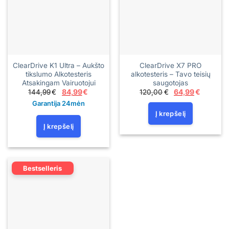
ClearDrive K1 Ultra – Aukšto
ClearDrive X7 PRO
tikslumo Alkotesteris
alkotesteris – Tavo teisių
Atsakingam Vairuotojui
saugotojas
Original
Current
Original
Current
144,99
€
84,99
€
120,00
€
64,99
€
price
price
price
price
Garantija 24mėn
was:
is:
was:
is:
144,99€.
84,99€.
120,00€.
64,99€.
Į krepšelį
Į krepšelį
Bestselleris