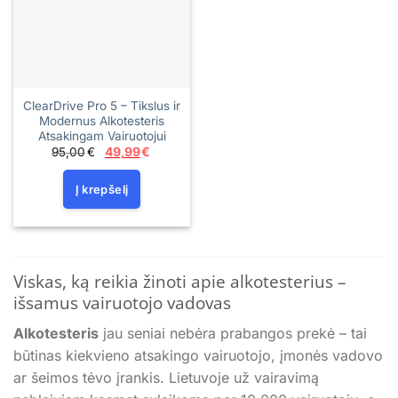
ClearDrive Pro 5 – Tikslus ir
Modernus Alkotesteris
Atsakingam Vairuotojui
Original
Current
95,00
€
49,99
€
price
price
was:
is:
95,00€.
49,99€.
Į krepšelį
Viskas, ką reikia žinoti apie alkotesterius –
išsamus vairuotojo vadovas
Alkotesteris
jau seniai nebėra prabangos prekė – tai
būtinas kiekvieno atsakingo vairuotojo, įmonės vadovo
ar šeimos tėvo įrankis. Lietuvoje už vairavimą