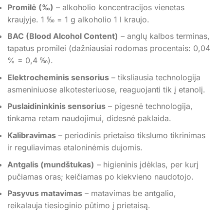
Promilė (‰)
– alkoholio koncentracijos vienetas
kraujyje. 1 ‰ = 1 g alkoholio 1 l kraujo.
BAC (Blood Alcohol Content)
– anglų kalbos terminas,
tapatus promilei (dažniausiai rodomas procentais: 0,04
% = 0,4 ‰).
Elektrocheminis sensorius
– tiksliausia technologija
asmeniniuose alkotesteriuose, reaguojanti tik į etanolį.
Puslaidininkinis sensorius
– pigesnė technologija,
tinkama retam naudojimui, didesnė paklaida.
Kalibravimas
– periodinis prietaiso tikslumo tikrinimas
ir reguliavimas etaloninėmis dujomis.
Antgalis (mundštukas)
– higieninis įdėklas, per kurį
pučiamas oras; keičiamas po kiekvieno naudotojo.
Pasyvus matavimas
– matavimas be antgalio,
reikalauja tiesioginio pūtimo į prietaisą.