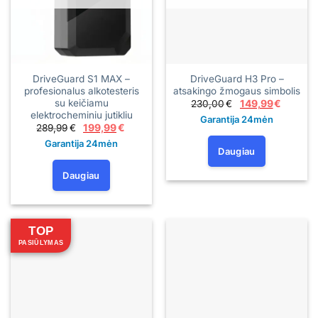
DriveGuard S1 MAX –
DriveGuard H3 Pro –
profesionalus alkotesteris
atsakingo žmogaus simbolis
su keičiamu
Original
Current
230,00
€
149,99
€
price
price
elektrocheminiu jutikliu
Garantija 24mėn
was:
is:
Original
Current
289,99
€
199,99
€
230,00€.
149,99€
price
price
Garantija 24mėn
was:
is:
Daugiau
289,99€.
199,99€.
Daugiau
TOP
PASIŪLYMAS