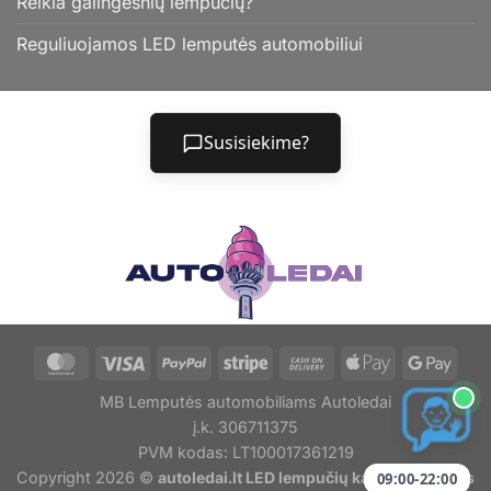
Reikia galingesnių lempučių?
Reguliuojamos LED lemputės automobiliui
Susisiekime?
MB Lemputės automobiliams Autoledai
į.k. 306711375
PVM kodas: LT100017361219
Copyright 2026 ©
autoledai.lt LED lempučių kainų ir kokybės
09:00-22:00