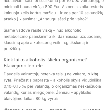
neblaiviam kasmet sulaikoma per 10 000 vairuotojų, o
minimali bauda viršija 800 Eur. Asmeninis alkotesteris
kainuoja kelis kartus mažiau – ir vos per 10 sekundžių
atsako į klausimą: „Ar saugu sėsti prie vairo?"
Šiame vadove rasite viską – nuo alkoholio
metabolizmo paaiškinimo iki dažniausiai užduodamų
klausimų apie alkotesterių veikimą, tikslumą ir
priežiūrą.
Kiek laiko alkoholis išlieka organizme?
Blaivėjimo lentelė
Daugelis vairuotojų netenka teisių ne vakare, o
kitą
rytą
. Priežastis paprasta – alkoholis skyla vidutiniškai
0,10–0,15 ‰ per valandą, o organizmas neskaičiuoja
valandų, kurias miegojome. Žemiau – apytikslis
blaivėjimo laikas 80 kg vyrui: