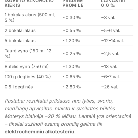
IŠGERTO ALKOHOLIO
PRADINĖ
LAIKAS IKI
KIEKIS
PROMILĖ
0,0 ‰
1 bokalas alaus (500 ml,
~0,30 ‰
~3 val.
5 %)
2 bokalai alaus
~0,55 ‰
~5–6 val.
5 bokalai alaus
~1,20 ‰
~12–14 val.
Taurė vyno (150 ml, 12
~0,25 ‰
~2,5 val.
%)
Butelis vyno (750 ml)
~1,30 ‰
~13 val.
100 g degtinės (40 %)
~0,65 ‰
~6–7 val.
0,5 l degtinės
~2,80 ‰
~26 val.
Pastaba: rezultatai priklauso nuo lyties, svorio,
medžiagų apykaitos, maisto ir sveikatos būklės.
Moterys blaivėja ~20 % lėčiau. Lentelė yra orientacinė
– tiksliai sužinoti esamą promilę galima tik
elektrocheminiu alkotesteriu
.