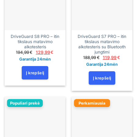
DriveGuard S8 PRO – itin
DriveGuard S7 PRO – itin
tikslaus matavimo
tikslaus matavimo
alkotesteris
alkotesteris su Bluetooth
jungtimi
Original
Current
194,99
€
129,99
€
price
price
Original
Current
188,99
€
119,99
€
Garantija 24mėn
was:
is:
price
price
194,99€.
129,99€.
Garantija 24mėn
was:
is:
188,99€.
119,99€.
Į krepšelį
Į krepšelį
Populiari prekė
Perkamiausia