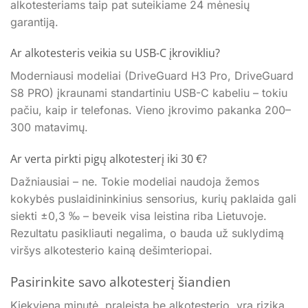
alkotesteriams taip pat suteikiame 24 mėnesių
garantiją.
Ar alkotesteris veikia su USB-C įkrovikliu?
Moderniausi modeliai (DriveGuard H3 Pro, DriveGuard
S8 PRO) įkraunami standartiniu USB-C kabeliu – tokiu
pačiu, kaip ir telefonas. Vieno įkrovimo pakanka 200–
300 matavimų.
Ar verta pirkti pigų alkotesterį iki 30 €?
Dažniausiai – ne. Tokie modeliai naudoja žemos
kokybės puslaidininkinius sensorius, kurių paklaida gali
siekti ±0,3 ‰ – beveik visa leistina riba Lietuvoje.
Rezultatu pasikliauti negalima, o bauda už suklydimą
viršys alkotesterio kainą dešimteriopai.
Pasirinkite savo alkotesterį šiandien
Kiekviena minutė, praleista be alkotesterio, yra rizika.