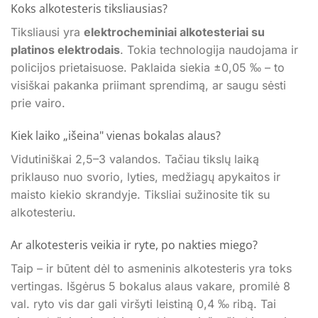
Koks alkotesteris tiksliausias?
Tiksliausi yra
elektrocheminiai alkotesteriai su
platinos elektrodais
. Tokia technologija naudojama ir
policijos prietaisuose. Paklaida siekia ±0,05 ‰ – to
visiškai pakanka priimant sprendimą, ar saugu sėsti
prie vairo.
Kiek laiko „išeina" vienas bokalas alaus?
Vidutiniškai 2,5–3 valandos. Tačiau tikslų laiką
priklauso nuo svorio, lyties, medžiagų apykaitos ir
maisto kiekio skrandyje. Tiksliai sužinosite tik su
alkotesteriu.
Ar alkotesteris veikia ir ryte, po nakties miego?
Taip – ir būtent dėl to asmeninis alkotesteris yra toks
vertingas. Išgėrus 5 bokalus alaus vakare, promilė 8
val. ryto vis dar gali viršyti leistiną 0,4 ‰ ribą. Tai