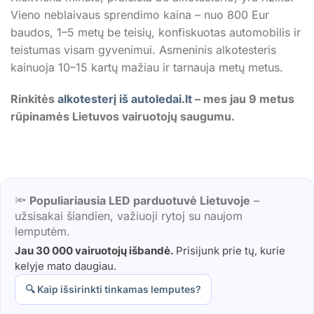
Vieno neblaivaus sprendimo kaina – nuo 800 Eur
baudos, 1–5 metų be teisių, konfiskuotas automobilis ir
teistumas visam gyvenimui. Asmeninis alkotesteris
kainuoja 10–15 kartų mažiau ir tarnauja metų metus.
Rinkitės
alkotesterį iš autoledai.lt
– mes jau 9 metus
rūpinamės Lietuvos vairuotojų saugumu.
🔦
Populiariausia LED parduotuvė Lietuvoje
–
užsisakai šiandien, važiuoji rytoj su naujom
lemputėm.
Jau 30 000 vairuotojų išbandė.
Prisijunk prie tų, kurie
kelyje mato daugiau.
🔍 Kaip išsirinkti tinkamas lemputes?