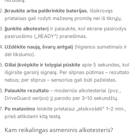
rezultatą.
Įkraukite arba patikrinkite baterijas.
Išsikrovęs
prietaisas gali rodyti mažesnę promilę nei iš tikrųjų.
Įjunkite alkotesterį
ir palaukite, kol ekrane pasirodys
pasiruošimo („READY") pranešimas.
Uždėkite naują, švarų antgalį
(higienos sumetimais ir
dėl tikslumo).
Giliai įkvėpkite ir tolygiai pūskite
apie 5 sekundes, kol
išgirsite garsinį signalą. Per silpnas pūtimas – rezultato
nebus; per stiprus – sensorius gali būti pažeistas.
Palaukite rezultato
– modernūs alkotesteriai (pvz.,
DriveGuard serijos) jį parodo per 3–10 sekundžių.
Po matavimo
leiskite prietaisui „atsikvošėti" 1–2 min.,
prieš atlikdami kitą testą.
Kam reikalingas asmeninis alkotesteris?