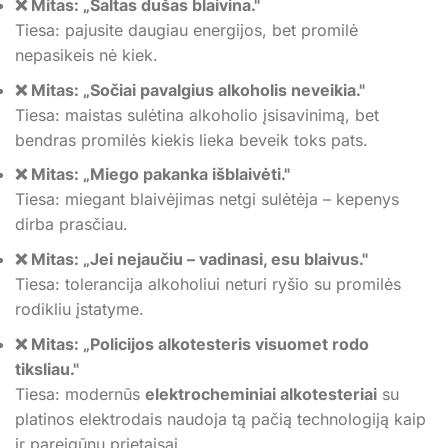
❌ Mitas: „Šaltas dušas blaivina."
Tiesa: pajusite daugiau energijos, bet promilė
nepasikeis nė kiek.
❌ Mitas: „Sočiai pavalgius alkoholis neveikia."
Tiesa: maistas sulėtina alkoholio įsisavinimą, bet
bendras promilės kiekis lieka beveik toks pats.
❌ Mitas: „Miego pakanka išblaivėti."
Tiesa: miegant blaivėjimas netgi sulėtėja – kepenys
dirba prasčiau.
❌ Mitas: „Jei nejaučiu – vadinasi, esu blaivus."
Tiesa: tolerancija alkoholiui neturi ryšio su promilės
rodikliu įstatyme.
❌ Mitas: „Policijos alkotesteris visuomet rodo
tiksliau."
Tiesa: modernūs
elektrocheminiai alkotesteriai
su
platinos elektrodais naudoja tą pačią technologiją kaip
ir pareigūnų prietaisai.