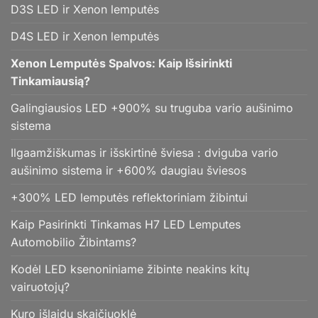
D3S LED ir Xenon lemputės
D4S LED ir Xenon lemputės
Xenon Lemputės Spalvos: Kaip Išsirinkti
Tinkamiausią?
Galingiausios LED +900% su truguba vario aušinimo
sistema
Ilgaamžiškumas ir išskirtinė šviesa : dviguba vario
aušinimo sistema ir +600% daugiau šviesos
+300% LED lemputės reflektoriniam žibintui
Kaip Pasirinkti Tinkamas H7 LED Lemputes
Automobilio Žibintams?
Kodėl LED ksenoniniame žibinte neakins kitų
vairuotojų?
Kuro išlaidų skaičiuoklė