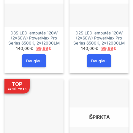
D3S LED lemputės 120W
D2S LED lemputės 120W
(2×60W) PowerMax Pro
(2×60W) PowerMax Pro
Series 6500K, 2×12000LM
Series 6500K, 2×12000LM
Original
Current
Original
Current
140,00
€
99,99
€
140,00
€
99,99
€
price
price
price
price
was:
is:
was:
is:
140,00€.
99,99€.
140,00€.
99,99€.
Daugiau
Daugiau
TOP
PASIŪLYMAS
IŠPIRKTA