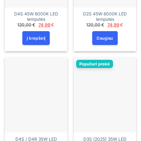
D4S 45W 6000K LED
D2S 45W 6000K LED
lemputės
lemputės
Original
Current
Original
Current
120,00
€
74,99
€
120,00
€
74,99
€
price
price
price
price
was:
is:
was:
is:
120,00€.
74,99€.
120,00€.
74,99€.
Į krepšelį
Daugiau
Populiari prekė
D4S / D4R 35W LED
D3S (2025) 35W LED