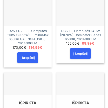
D2S / D2R LED lemputės
D3S LED lemputės 140W
110W (2×55W) LuminoMax
(2×70W) Dominator Series
6500K GALINGIAUSIOS,
6500K, 2×14000LM
2×14000LM
Original
Current
155,00
€
99,99
€
price
price
Original
Current
170,00
€
114,99
€
was:
is:
price
price
155,00€.
99,99€.
was:
is:
Į krepšelį
170,00€.
114,99€.
Į krepšelį
IŠPIRKTA
IŠPIRKTA