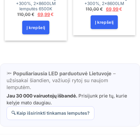
+300%, 2x8600LM
+300%, 2×8600LM
lemputės 6500K
Original
Current
110,00
€
69,99
€
price
price
Original
Current
110,00
€
69,99
€
was:
is:
price
price
110,00€.
69,99€.
was:
is:
Į krepšelį
110,00€.
69,99€.
Į krepšelį
🔦
Populiariausia LED parduotuvė Lietuvoje
–
užsisakai šiandien, važiuoji rytoj su naujom
lemputėm.
Jau 30 000 vairuotojų išbandė.
Prisijunk prie tų, kurie
kelyje mato daugiau.
🔍 Kaip išsirinkti tinkamas lemputes?