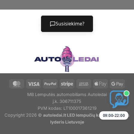
Susisiekime?
MB Lemputės automobiliams Autoledai
į.k. 306711375
PVM kodas: LT100017361219
Copyright 2026 ©
autoledai.lt LED lempučių kainų ir kokybės
09:00-22:00
lyderis Lietuvoje