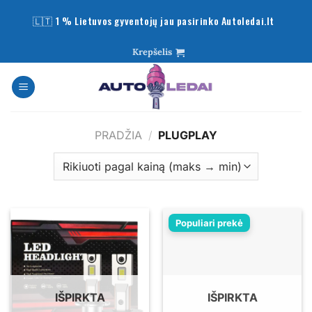
Skip
🇱🇹 1 % Lietuvos gyventojų jau pasirinko Autoledai.lt
to
content
Krepšelis
PRADŽIA
/
PLUGPLAY
Populiari prekė
IŠPIRKTA
IŠPIRKTA