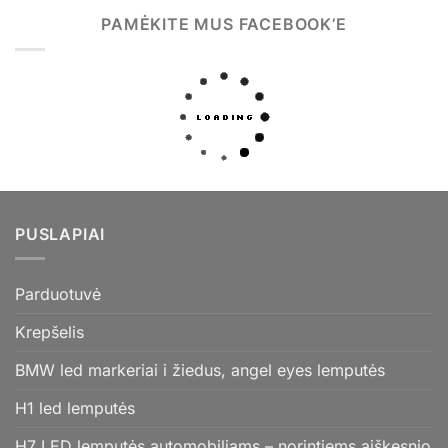
PAMĖKITE MUS FACEBOOK’E
PUSLAPIAI
Parduotuvė
Krepšelis
BMW led markeriai i žiedus, angel eyes lemputės
H1 led lemputės
H7 LED lemputės automobiliams – norintiems aiškesnio