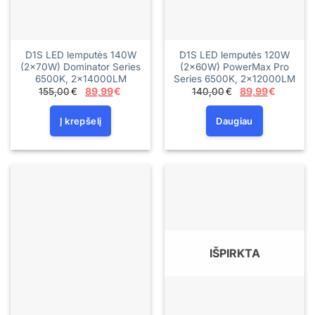
D1S LED lemputės 140W
D1S LED lemputės 120W
(2×70W) Dominator Series
(2×60W) PowerMax Pro
6500K, 2×14000LM
Series 6500K, 2×12000LM
Original
Current
Original
Current
155,00
€
89,99
€
140,00
€
89,99
€
price
price
price
price
was:
is:
was:
is:
155,00€.
89,99€.
140,00€.
89,99€.
Į krepšelį
Daugiau
IŠPIRKTA