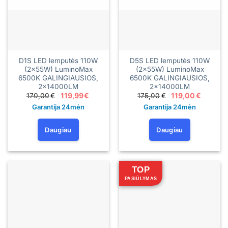
D1S LED lemputės 110W
D5S LED lemputės 110W
(2×55W) LuminoMax
(2×55W) LuminoMax
6500K GALINGIAUSIOS,
6500K GALINGIAUSIOS,
2×14000LM
2×14000LM
Original
Current
Original
Current
170,00
€
119,99
€
175,00
€
119,00
€
price
price
price
price
Garantija 24mėn
Garantija 24mėn
was:
is:
was:
is:
170,00€.
119,99€.
175,00€.
119,00€
Daugiau
Daugiau
TOP
PASIŪLYMAS