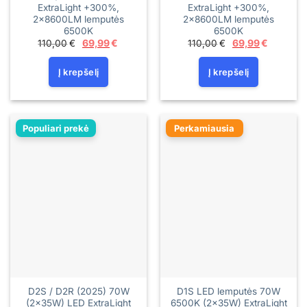
ExtraLight +300%,
ExtraLight +300%,
2x8600LM lemputės
2x8600LM lemputės
6500K
6500K
Original
Current
Original
Current
110,00
€
69,99
€
110,00
€
69,99
€
price
price
price
price
was:
is:
was:
is:
110,00€.
69,99€.
110,00€.
69,99€.
Į krepšelį
Į krepšelį
Populiari prekė
Perkamiausia
D2S / D2R (2025) 70W
D1S LED lemputės 70W
(2x35W) LED ExtraLight
6500K (2×35W) ExtraLight