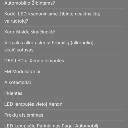
Automobilio Žibintams?
Kodėl LED ksenoniniame žibinte neakins kitų
vairuotojų?
Kuro išlaidų skaičiuoklė
Virtualus alkotesteris: Promilių (alkoholio)
skaičiuotuvas
D5S LED ir Xenon lemputės
FM Moduliatoriai
Alkotesteriai
Irklentės
LED lemputės vietoj Xenon
Prekių atsiėmimas
LED Lempučių Parinkimas Pagal Automobilį