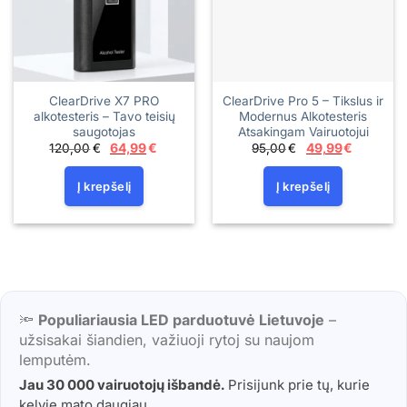
ClearDrive X7 PRO
ClearDrive Pro 5 – Tikslus ir
alkotesteris – Tavo teisių
Modernus Alkotesteris
saugotojas
Atsakingam Vairuotojui
Original
Current
Original
Current
120,00
€
64,99
€
95,00
€
49,99
€
price
price
price
price
was:
is:
was:
is:
120,00€.
64,99€.
95,00€.
49,99€.
Į krepšelį
Į krepšelį
🔦
Populiariausia LED parduotuvė Lietuvoje
–
užsisakai šiandien, važiuoji rytoj su naujom
lemputėm.
Jau 30 000 vairuotojų išbandė.
Prisijunk prie tų, kurie
kelyje mato daugiau.