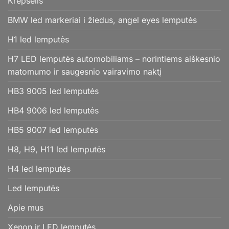
Krepšelis
BMW led markeriai i žiedus, angel eyes lemputės
H1 led lemputės
H7 LED lemputės automobiliams – norintiems aiškesnio
matomumo ir saugesnio vairavimo naktį
HB3 9005 led lemputės
HB4 9006 led lemputės
HB5 9007 led lemputės
H8, H9, H11 led lemputės
H4 led lemputės
Led lemputės
Apie mus
Xenon ir LED lemputės