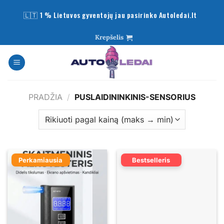
Skip
🇱🇹 1 % Lietuvos gyventojų jau pasirinko Autoledai.lt
to
content
Krepšelis
PRADŽIA
/
PUSLAIDININKINIS-SENSORIUS
Perkamiausia
Bestselleris