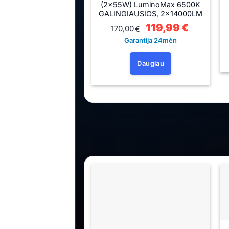
(2×55W) LuminoMax 6500K
GALINGIAUSIOS, 2×14000LM
Original
119,99
€
Current
170,00
€
price
price
was:
is:
Garantija 24mėn
170,00€.
119,99€.
Daugiau