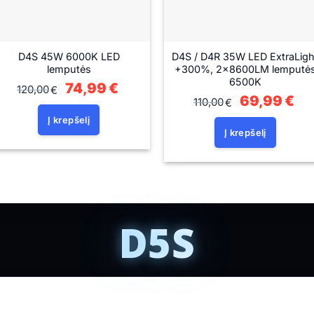
D4S 45W 6000K LED
D4S / D4R 35W LED ExtraLigh
lemputės
+300%, 2x8600LM lemputė
6500K
Original
74,99
€
Current
120,00
€
price
price
Original
69,99
€
Cur
110,00
€
was:
is:
price
pri
120,00€.
74,99€.
was:
is:
Į krepšelį
110,00€.
69,
Į krepšelį
D5S