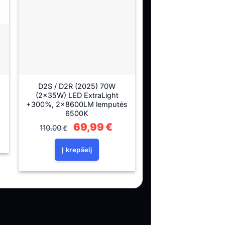
D2S / D2R (2025) 70W
(2x35W) LED ExtraLight
+300%, 2x8600LM lemputės
rent
6500K
ce
Original
69,99
€
Current
110,00
99€.
€
price
price
was:
is:
110,00€.
69,99€.
Į krepšelį