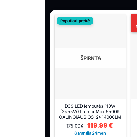
Populiari prekė
IŠPIRKTA
D3S LED lemputės 110W
(2×55W) LuminoMax 6500K
GALINGIAUSIOS, 2×14000LM
Original
119,99
€
Current
175,00
€
price
price
was:
is:
Garantija 24mėn
175,00€.
119,99€.