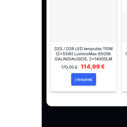
D2S / D2R LED lemputės 110W
(2×55W) LuminoMax 6500K
GALINGIAUSIOS, 2×14000LM
Original
114,99
€
Current
170,00
€
price
price
was:
is:
170,00€.
114,99€.
Į krepšelį