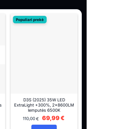
Populiari prekė
D3S (2025) 35W LED
s
ExtraLight +300%, 2x8600LM
lemputės 6500K
rent
Original
69,99
€
Current
110,00
€
ce
price
price
was:
is:
99€.
110,00€.
69,99€.