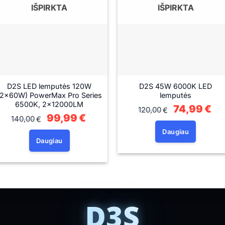
IŠPIRKTA
IŠPIRKTA
D2S LED lemputės 120W
D2S 45W 6000K LED
(2×60W) PowerMax Pro Series
lemputės
6500K, 2×12000LM
Original
74,99
€
Cur
120,00
€
price
pri
Original
99,99
€
Current
140,00
€
was:
is:
price
price
120,00€.
74,
was:
is:
Daugiau
140,00€.
99,99€.
Daugiau
D3S