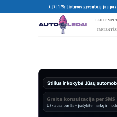
Skip
🇱🇹 1 % Lietuvos gyventojų jau pasi
to
content
LED LEMPU
IRKLENTĖS
Stilius ir kokybė Jūsų automobi
Greita konsultacija per SMS
Užklausa per 5s – įrašykite markę ir mode