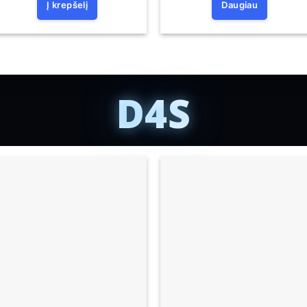
Į krepšelį
Daugiau
D4S