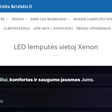
rinko Autoledai.lt
TĖS
XENON
BMW LED MARKERIAI
KOKIOS LEMPUTĖS TI
ALKOTESTERIAI
APIE MUS / KONTAKTAI
PREKIŲ ATSIĖMIMAS
LED lemputės vietoj Xenon
liui,
komfortas ir saugumo jausmas
Jums.
lį.