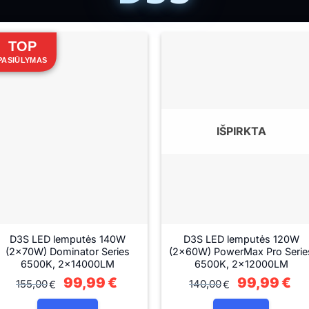
TOP
PASIŪLYMAS
IŠPIRKTA
D3S LED lemputės 140W
D3S LED lemputės 120W
(2×70W) Dominator Series
(2×60W) PowerMax Pro Serie
6500K, 2×14000LM
6500K, 2×12000LM
Original
99,99
€
Current
Original
99,99
€
Cur
155,00
140,00
€
€
price
price
price
pri
was:
is:
was:
is:
155,00€.
99,99€.
140,00€.
99,