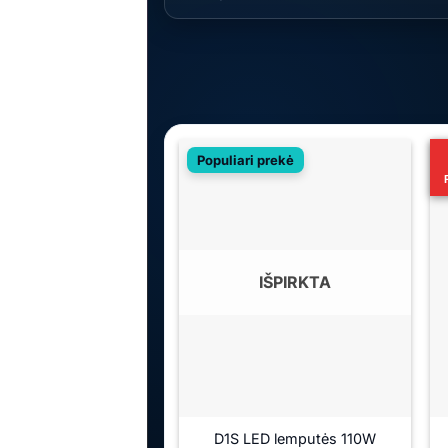
Populiari prekė
IŠPIRKTA
D1S LED lemputės 110W