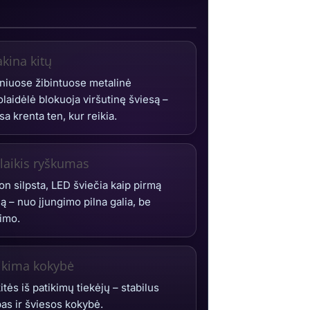
kina kitų
niuose žibintuose metalinė
laidėlė blokuoja viršutinę šviesą –
sa krenta ten, kur reikia.
alaikis ryškumas
n silpsta, LED šviečia kaip pirmą
ą – nuo įjungimo pilna galia, be
timo.
ikima kokybė
itės iš patikimų tiekėjų – stabilus
as ir šviesos kokybė.