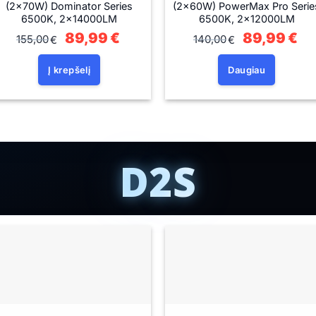
(2×70W) Dominator Series
(2×60W) PowerMax Pro Serie
6500K, 2×14000LM
6500K, 2×12000LM
Original
89,99
€
Current
Original
89,99
€
Cur
155,00
140,00
€
€
price
price
price
pri
was:
is:
was:
is:
155,00€.
89,99€.
140,00€.
89,
Į krepšelį
Daugiau
D2S