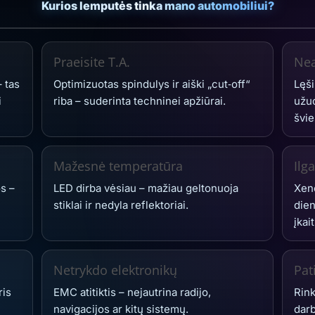
Kurios lemputės tinka mano automobiliui?
Praeisite T.A.
Nea
– tas
Optimizuotas spindulys ir aiški „cut‑off“
Lęši
i
riba – suderinta techninei apžiūrai.
užuo
švie
Mažesnė temperatūra
Ilg
s –
LED dirba vėsiau – mažiau geltonuoja
Xeno
stiklai ir nedyla reflektoriai.
dien
įkai
Netrykdo elektronikų
Pat
ris
EMC atitiktis – nejautrina radijo,
Rink
navigacijos ar kitų sistemų.
darb