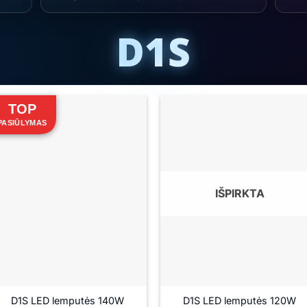
D1S
TOP
PASIŪLYMAS
IŠPIRKTA
D1S LED lemputės 140W
D1S LED lemputės 120W