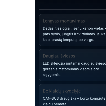
Lengvas montavimas
Dedasi tiesiogiai į senų xenon vietas 
pats dydis, jungtis ir tvirtinimas. Įsuks
kaip įprastą lemputę, be vargo.
Daugiau šviesos
LED skleidžia juntamai daugiau švieso
geresnis matomumas visomis oro
sąlygomis.
Be klaidų skydelyje
CAN‑BUS draugiška – borto kompiute
klaidų nemeta.