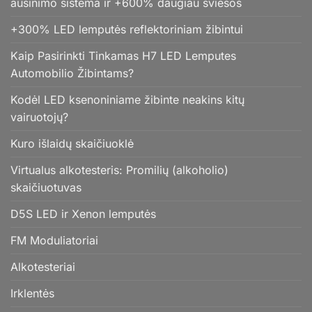
aušinimo sistema ir +600% daugiau šviesos
+300% LED lemputės reflektoriniam žibintui
Kaip Pasirinkti Tinkamas H7 LED Lemputes
Automobilio Žibintams?
Kodėl LED ksenoniniame žibinte neakins kitų
vairuotojų?
Kuro išlaidų skaičiuoklė
Virtualus alkotesteris: Promilių (alkoholio)
skaičiuotuvas
D5S LED ir Xenon lemputės
FM Moduliatoriai
Alkotesteriai
Irklentės