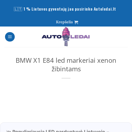
Skip
🇱🇹 1 % Lietuvos gyventojų jau pasirinko Autoledai.lt
to
content
Krepšelis
BMW X1 E84 led markeriai xenon
žibintams
🔦
Populiariausia LED parduotuvė Lietuvoje
–