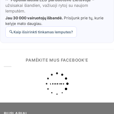
užsisakai šiandien, važiuoji rytoj su naujom
lemputėm.
Jau 30 000 vairuotojų išbandė.
Prisijunk prie tų, kurie
kelyje mato daugiau.
🔍 Kaip išsirinkti tinkamas lemputes?
PAMĖKITE MUS FACEBOOK’E
PUSLAPIAI