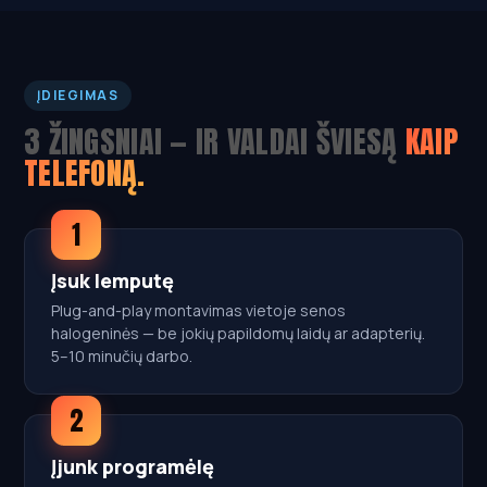
ĮDIEGIMAS
3 ŽINGSNIAI — IR VALDAI ŠVIESĄ
KAIP
TELEFONĄ.
1
Įsuk lemputę
Plug-and-play montavimas vietoje senos
halogeninės — be jokių papildomų laidų ar adapterių.
5–10 minučių darbo.
2
Įjunk programėlę