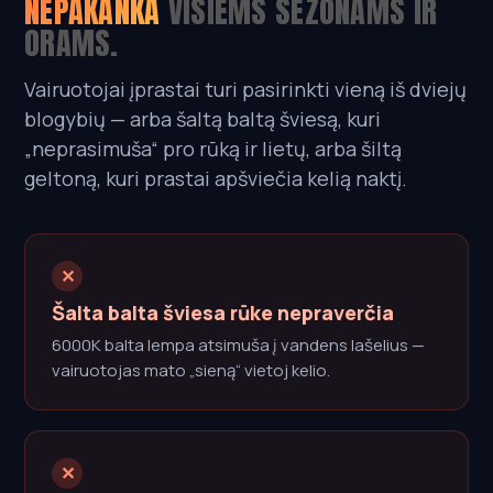
NEPAKANKA
VISIEMS SEZONAMS IR
ORAMS.
Vairuotojai įprastai turi pasirinkti vieną iš dviejų
blogybių — arba šaltą baltą šviesą, kuri
„neprasimuša“ pro rūką ir lietų, arba šiltą
geltoną, kuri prastai apšviečia kelią naktį.
✕
Šalta balta šviesa rūke nepraverčia
6000K balta lempa atsimuša į vandens lašelius —
vairuotojas mato „sieną“ vietoj kelio.
✕