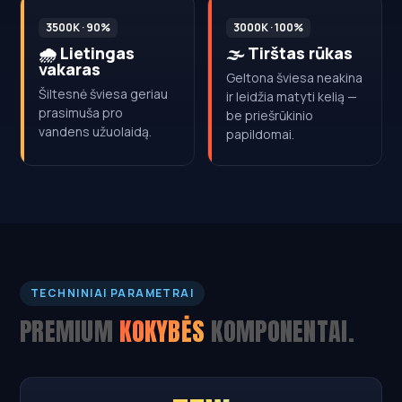
3500K · 90%
3000K · 100%
🌧️ Lietingas
🌫️ Tirštas rūkas
vakaras
Geltona šviesa neakina
Šiltesnė šviesa geriau
ir leidžia matyti kelią —
prasimuša pro
be priešrūkinio
vandens užuolaidą.
papildomai.
TECHNINIAI PARAMETRAI
PREMIUM
KOKYBĖS
KOMPONENTAI.