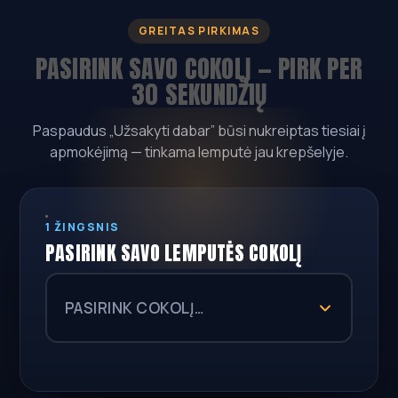
GREITAS PIRKIMAS
PASIRINK SAVO COKOLĮ — PIRK PER
30 SEKUNDŽIŲ
Paspaudus „Užsakyti dabar” būsi nukreiptas tiesiai į
apmokėjimą — tinkama lemputė jau krepšelyje.
1 ŽINGSNIS
PASIRINK SAVO LEMPUTĖS COKOLĮ
PASIRINK COKOLĮ…
—
84,99 €