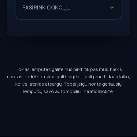
PASIRINK COKOLĮ…
—
84,99 €
Tokias lemputes galite nusipirkti tik pas mus. Kiekis
ribotas, todėl netrukus gali baigtis — gali praeiti daug laiko,
kol vėl atsiras atsargų. Todėl jeigu norite geriausių
lempučių savo automobiliui, neatidėliokite.