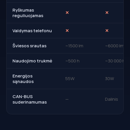
Ryškumas
✕
✕
reguliuojamas
Valdymas telefonu
✕
✕
Šviesos srautas
~1500 lm
~6000 lm
Naudojimo trukmė
~500 h
~30 000 h
Energijos
55W
30W
sąnaudos
CAN-BUS
—
Dalinis
suderinamumas