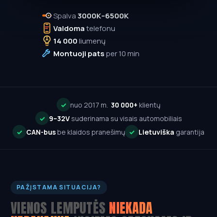
Spalva
3000K–6500K
Valdoma
telefonu
14 000
liumenų
Montuoji pats
per 10 min
✓
nuo 2017 m.
30 000+
klientų
✓
9–32V
suderinama su visais automobiliais
✓
CAN-bus
be klaidos pranešimų
✓
Lietuviška
garantija
PAŽĮSTAMA SITUACIJA?
VIENOS LEMPUTĖS
NIEKADA