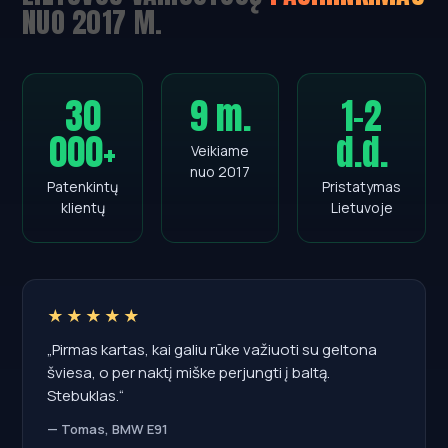
NUO 2017 M.
30
9 m.
1–2
000+
d.d.
Veikiame
nuo 2017
Patenkintų
Pristatymas
klientų
Lietuvoje
★★★★★
„Pirmas kartas, kai galiu rūke važiuoti su geltona
šviesa, o per naktį miške perjungti į baltą.
Stebuklas.“
— Tomas, BMW E91