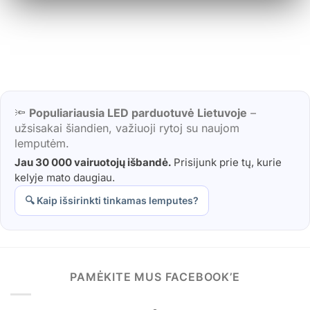
🔦
Populiariausia LED parduotuvė Lietuvoje
–
užsisakai šiandien, važiuoji rytoj su naujom
lemputėm.
Jau 30 000 vairuotojų išbandė.
Prisijunk prie tų, kurie
kelyje mato daugiau.
🔍 Kaip išsirinkti tinkamas lemputes?
PAMĖKITE MUS FACEBOOK’E