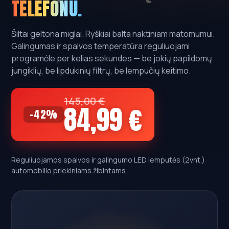
TELEFONU.
Šiltai geltona miglai. Ryškiai balta naktiniam matomumui.
Galingumas ir spalvos temperatūra reguliuojami
programėle per kelias sekundes — be jokių papildomų
jungiklių, be lipdukinių filtrų, be lempučių keitimo.
145,00 €
84,99 €
-42%
Reguliuojamos spalvos ir galingumo LED lemputės (2vnt.)
automobilio priekiniams žibintams.