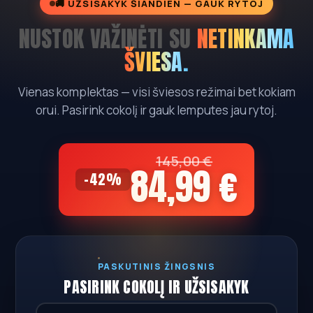
🚚 UŽSISAKYK ŠIANDIEN — GAUK RYTOJ
NUSTOK VAŽINĖTI SU
NETINKAMA
ŠVIESA.
Vienas komplektas — visi šviesos režimai bet kokiam
orui. Pasirink cokolį ir gauk lemputes jau rytoj.
145,00 €
84,99 €
-42%
PASKUTINIS ŽINGSNIS
PASIRINK COKOLĮ IR UŽSISAKYK