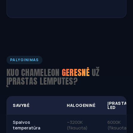
PALYGINIMAS
KUO CHAMELEON
GERESNĖ
UŽ
ĮPRASTAS LEMPUTES?
ĮPRASTA
SAVYBĖ
HALOGENINĖ
LED
Spalvos
~3200K
6000K
temperatūra
(fiksuota)
(fiksuota)