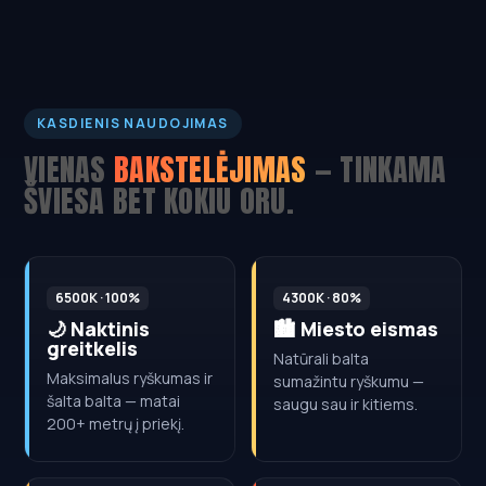
KASDIENIS NAUDOJIMAS
VIENAS
BAKSTELĖJIMAS
— TINKAMA
ŠVIESA BET KOKIU ORU.
6500K · 100%
4300K · 80%
🌙 Naktinis
🏙️ Miesto eismas
greitkelis
Natūrali balta
Maksimalus ryškumas ir
sumažintu ryškumu —
šalta balta — matai
saugu sau ir kitiems.
200+ metrų į priekį.