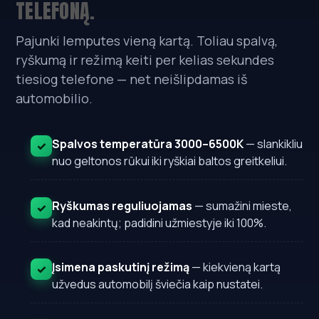
TELEFONĄ.
Pajunki lemputes vieną kartą. Toliau spalvą,
ryškumą ir režimą keiti per kelias sekundes
tiesiog telefone — net neišlipdamas iš
automobilio.
Spalvos temperatūra 3000–6500K
— slankikliu
✓
nuo geltonos rūkui iki ryškiai baltos greitkeliui.
Ryškumas reguliuojamas
— sumažini mieste,
✓
kad neakintų; padidini užmiestyje iki 100%.
Įsimena paskutinį režimą
— kiekvieną kartą
✓
užvedus automobilį šviečia kaip nustatei.