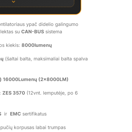
⌄
ntilatoriaus ypač didelio galingumo
lektas su
CAN-BUS
sistema
os kiekis:
8000lumenų
nų
(šaltai balta, maksimaliai balta spalva
w) 16000Lumenų (2x8000LM)
:
ZES 3570
(12vnt. lemputėje, po 6
S
ir
EMC
sertifikatus
mpučių korpusas labai trumpas