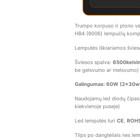
Trumpo korpuso ir plono ve
HB4 (9006) lempučių komp
Lemputės iškiariamos švies
Šviesos spalva:
6500kelvi
be gelsvumo ar melsvumo)
Galingumas: 60W (2x30
Naudojamų led diodų čipas
kiekvienoje puseje)
Led lemputės turi
CE
,
ROH
Tilps po dangteliais nes le