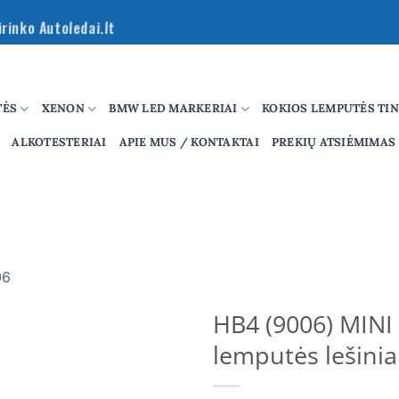
rinko Autoledai.lt
TĖS
XENON
BMW LED MARKERIAI
KOKIOS LEMPUTĖS TI
ALKOTESTERIAI
APIE MUS / KONTAKTAI
PREKIŲ ATSIĖMIMAS
06
HB4 (9006) MIN
lemputės lešinia