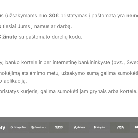
us (užsakymams nuo
30€
pristatymas į paštomatą yra
nem
s
tiesiai Jums į namus ar darbą.
 žinutę
su paštomato durelių kodu.
 banko kortele ir per internetinę bankininkystę (pvz., Swe
mokėjimą atsiėmimo metu, užsakymo sumą galima sumokėti
 aplikaciją.
istatys kurjeris, galima sumokėti jam grynais arba kortele.