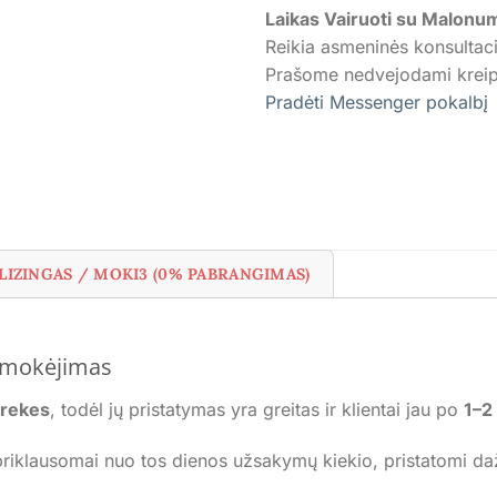
Laikas Vairuoti su Malonu
Reikia asmeninės konsultac
Prašome nedvejodami kreipt
Pradėti Messenger pokalbį
LIZINGAS / MOKI3 (0% PABRANGIMAS)
apmokėjimas
prekes
, todėl jų pristatymas yra greitas ir klientai jau po
1–2 
riklausomai nuo tos dienos užsakymų kiekio, pristatomi da