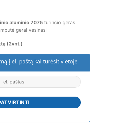
inio aluminio 7075
turinčio geras
mputė gerai vesinasi
tą (2vnt.)
ą į el. paštą kai turėsit vietoje