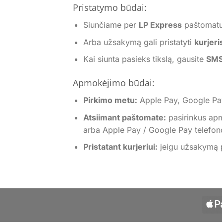
Pristatymo būdai:
Siunčiame per
LP Express
paštomat
Arba užsakymą gali pristatyti
kurjeri
Kai siunta pasieks tikslą, gausite
SMS
Apmokėjimo būdai:
Pirkimo metu:
Apple Pay, Google Pay,
Atsiimant paštomate:
pasirinkus ap
arba Apple Pay / Google Pay telefono
Pristatant kurjeriui:
jeigu užsakymą pr