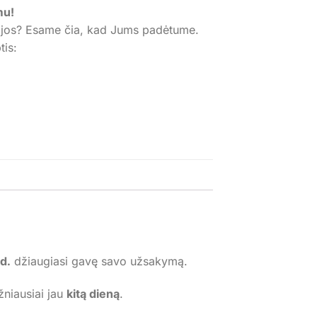
mu!
ijos? Esame čia, kad Jums padėtume.
is:
d.
džiaugiasi gavę savo užsakymą.
žniausiai jau
kitą dieną
.