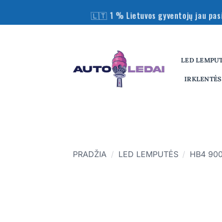
Skip
🇱🇹 1 % Lietuvos gyventojų jau pasi
to
content
LED LEMPU
IRKLENTĖS
PRADŽIA
/
LED LEMPUTĖS
/
HB4 90