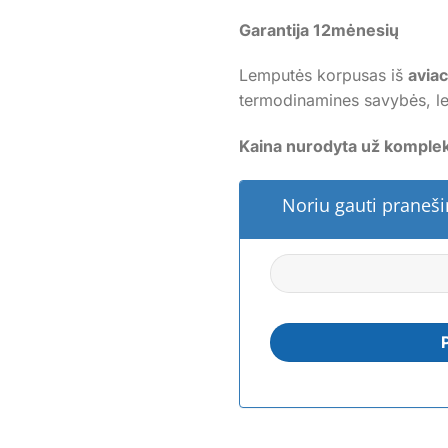
Garantija 12mėnesių
Lemputės korpusas iš
aviac
termodinamines savybės, le
Kaina nurodyta už komplek
Noriu gauti pranešim