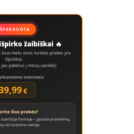
rrent
ice
:
,99€.
IŠPARDUOTA
išpirko žaibiškai 🔥
 šiuo metu visos turėtos prekės yra
išpirktos.
 jau pakeliui į mūsų sandėlį!
erkantiems internetu:
39,99
€
orite šios prekės?
u esančioje formoje – gausite pranešimą,
kę vėl turėsime vietoje.