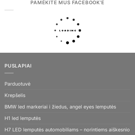
PAMĖKITE MUS FACEBOOK’E
PUSLAPIAI
Parduotuvė
Krepšelis
BMW led markeriai i žiedus, angel eyes lemputės
H1 led lemputės
H7 LED lemputės automobiliams – norintiems aiškesnio