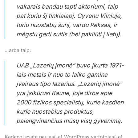
vakarais bandau tapti aktoriumi, taip
pat kuriu šį tinklalapį. Gyvenu Vilniuje,
turiu nuostabų šunį, vardu Reksas, ir
mėgstu gerti sultis (bei pakliūti į lietų).
…arba taip:
UAB „Lazerių įmonė“ buvo įkurta 1971-
iais metais ir nuo to laiko gamina
įvairaus tipo lazerius. „Lazerių įmonė“
yra įsikūrusi Kaune, joje dirba apie
2000 fizikos specialistų, kurie kasdien
kurie nuostabius produktus,
palengvinančius mūsų visų gyvenimą.
Kadangi esate naujas(-a) WordPress vartotojas(-a),