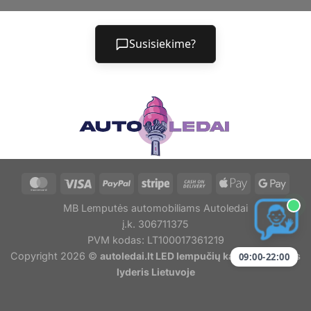
Susisiekime?
MB Lemputės automobiliams Autoledai
į.k. 306711375
PVM kodas: LT100017361219
Copyright 2026 ©
autoledai.lt LED lempučių kainų ir kokybės
09:00-22:00
lyderis Lietuvoje