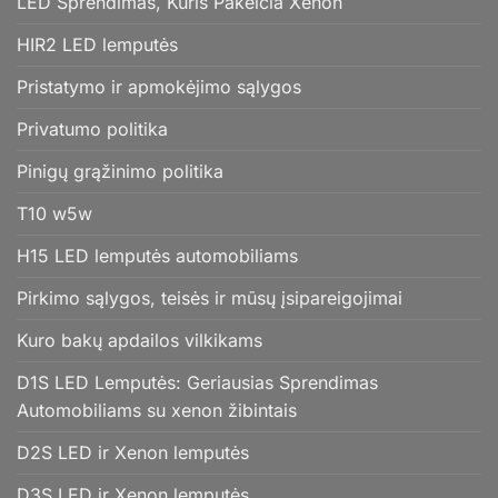
LED Sprendimas, Kuris Pakeičia Xenon
HIR2 LED lemputės
Pristatymo ir apmokėjimo sąlygos
Privatumo politika
Pinigų grąžinimo politika
T10 w5w
H15 LED lemputės automobiliams
Pirkimo sąlygos, teisės ir mūsų įsipareigojimai
Kuro bakų apdailos vilkikams
D1S LED Lemputės: Geriausias Sprendimas
Automobiliams su xenon žibintais
D2S LED ir Xenon lemputės
D3S LED ir Xenon lemputės