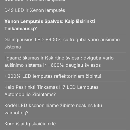
D4S LED ir Xenon lemputės
Xenon Lemputės Spalvos: Kaip Išsirinkti
Tinkamiausią?
Galingiausios LED +900% su truguba vario aušinimo
sistema
Ilgaamžiškumas ir išskirtinė šviesa : dviguba vario
aušinimo sistema ir +600% daugiau šviesos
+300% LED lemputės reflektoriniam žibintui
Kaip Pasirinkti Tinkamas H7 LED Lemputes
Automobilio Žibintams?
Kodėl LED ksenoniniame žibinte neakins kitų
vairuotojų?
Kuro išlaidų skaičiuoklė