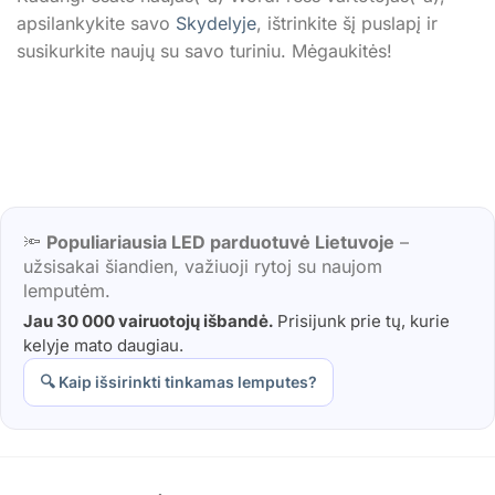
apsilankykite savo
Skydelyje
, ištrinkite šį puslapį ir
susikurkite naujų su savo turiniu. Mėgaukitės!
🔦
Populiariausia LED parduotuvė Lietuvoje
–
užsisakai šiandien, važiuoji rytoj su naujom
lemputėm.
Jau 30 000 vairuotojų išbandė.
Prisijunk prie tų, kurie
kelyje mato daugiau.
🔍 Kaip išsirinkti tinkamas lemputes?