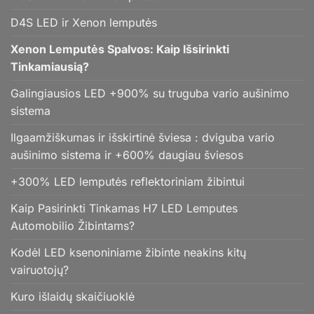
D4S LED ir Xenon lemputės
Xenon Lemputės Spalvos: Kaip Išsirinkti
Tinkamiausią?
Galingiausios LED +900% su truguba vario aušinimo
sistema
Ilgaamžiškumas ir išskirtinė šviesa : dviguba vario
aušinimo sistema ir +600% daugiau šviesos
+300% LED lemputės reflektoriniam žibintui
Kaip Pasirinkti Tinkamas H7 LED Lemputes
Automobilio Žibintams?
Kodėl LED ksenoniniame žibinte neakins kitų
vairuotojų?
Kuro išlaidų skaičiuoklė