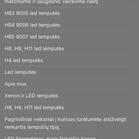
matomumo ir saugesnio vairavimo naktį
HB3 9005 led lemputės
HB4 9006 led lemputės
HB5 9007 led lemputės
H8, H9, H11 led lemputės
H4 led lemputės
Led lemputės
Apie mus
Xenon ir LED lemputės
H8, H9, H11 led lemputės
Pagrindiniai veiksniai į kuriuos turėtumėte atsižvelgti
renkantis lempučių tipą.
LED Sprendimas, Kuris Pakeičia Xenon