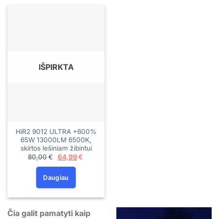
IŠPIRKTA
HiR2 9012 ULTRA +600%
65W 13000LM 6500K,
skirtos lešiniam žibintui
Original
Current
80,00
€
64,99
€
price
price
was:
is:
80,00€.
64,99€.
Daugiau
Čia galit pamatyti kaip