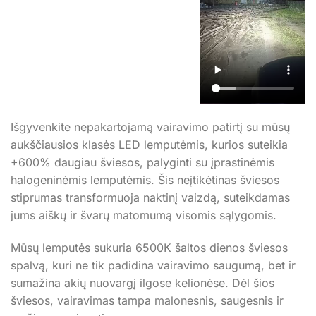
Išgyvenkite nepakartojamą vairavimo patirtį su mūsų
aukščiausios klasės LED lemputėmis, kurios suteikia
+600% daugiau šviesos, palyginti su įprastinėmis
halogeninėmis lemputėmis. Šis neįtikėtinas šviesos
stiprumas transformuoja naktinį vaizdą, suteikdamas
jums aiškų ir švarų matomumą visomis sąlygomis.
Mūsų lemputės sukuria 6500K šaltos dienos šviesos
spalvą, kuri ne tik padidina vairavimo saugumą, bet ir
sumažina akių nuovargį ilgose kelionėse. Dėl šios
šviesos, vairavimas tampa malonesnis, saugesnis ir