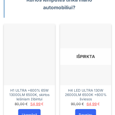
automobiliui?
IŠPIRKTA
H1 ULTRA +600% 65W
H4 LED ULTRA 130W
13000LM 6500K, skirtos
26000LM 6500K +600%
lešiniam žibintui
šviesos
Original
Current
Original
Current
80,00
€
54,99
€
90,00
€
64,99
€
price
price
price
price
was:
is:
was:
is:
80,00€.
54,99€.
90,00€.
64,99€.
Į krepšelį
Daugiau