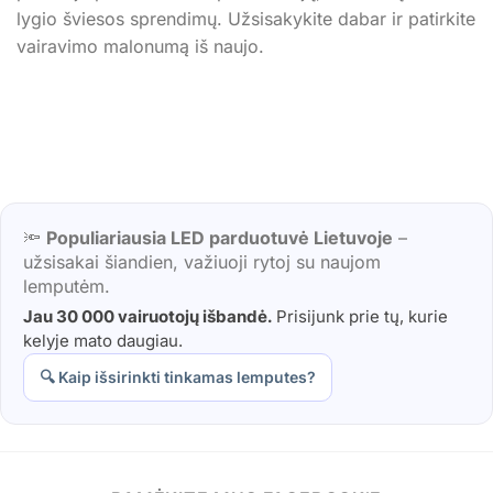
lygio šviesos sprendimų. Užsisakykite dabar ir patirkite
vairavimo malonumą iš naujo.
🔦
Populiariausia LED parduotuvė Lietuvoje
–
užsisakai šiandien, važiuoji rytoj su naujom
lemputėm.
Jau 30 000 vairuotojų išbandė.
Prisijunk prie tų, kurie
kelyje mato daugiau.
🔍 Kaip išsirinkti tinkamas lemputes?