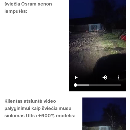
šviečia Osram xenon
lemputės:
Klientas atsiuntė video
palyginimui kaip šviečia musu
siulomas Ultra +600% modelis: