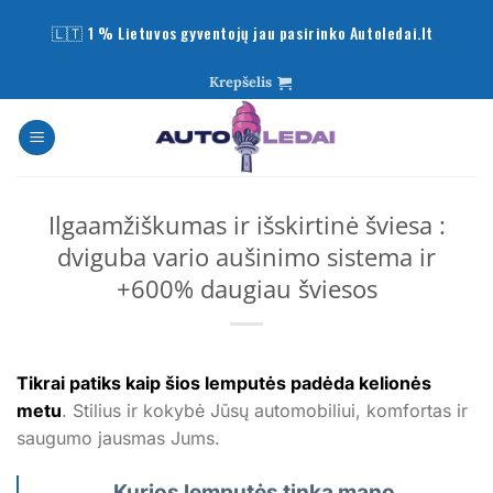
Skip
🇱🇹 1 % Lietuvos gyventojų jau pasirinko Autoledai.lt
to
content
Krepšelis
Ilgaamžiškumas ir išskirtinė šviesa :
dviguba vario aušinimo sistema ir
+600% daugiau šviesos
Tikrai patiks kaip šios lemputės padėda kelionės
metu
. Stilius ir kokybė Jūsų automobiliui, komfortas ir
saugumo jausmas Jums.
Kurios lemputės tinka mano