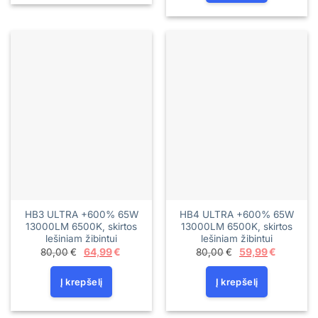
HB3 ULTRA +600% 65W
HB4 ULTRA +600% 65W
13000LM 6500K, skirtos
13000LM 6500K, skirtos
lešiniam žibintui
lešiniam žibintui
Original
Current
Original
Current
80,00
€
64,99
€
80,00
€
59,99
€
price
price
price
price
was:
is:
was:
is:
80,00€.
64,99€.
80,00€.
59,99€.
Į krepšelį
Į krepšelį