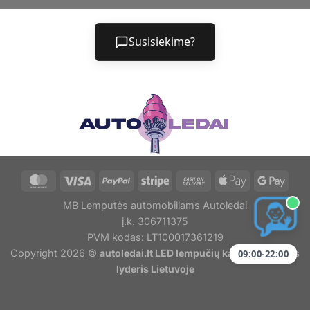
Susisiekime?
MB Lemputės automobiliams Autoledai
į.k. 306711375
PVM kodas: LT100017361219
Copyright 2026 ©
autoledai.lt LED lempučių kainų ir kokybės
09:00-22:00
lyderis Lietuvoje