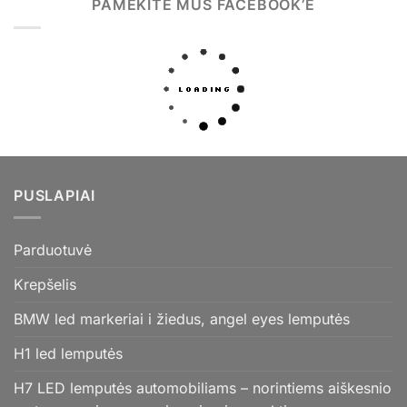
PAMĖKITE MUS FACEBOOK’E
PUSLAPIAI
Parduotuvė
Krepšelis
BMW led markeriai i žiedus, angel eyes lemputės
H1 led lemputės
H7 LED lemputės automobiliams – norintiems aiškesnio