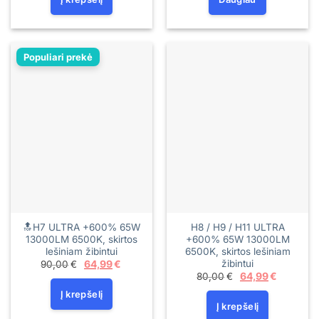
Populiari prekė
🔝H7 ULTRA +600% 65W
H8 / H9 / H11 ULTRA
13000LM 6500K, skirtos
+600% 65W 13000LM
lešiniam žibintui
6500K, skirtos lešiniam
žibintui
Original
Current
90,00
€
64,99
€
price
price
Original
Current
80,00
€
64,99
€
was:
is:
price
price
90,00€.
64,99€.
Į krepšelį
was:
is:
80,00€.
64,99€.
Į krepšelį