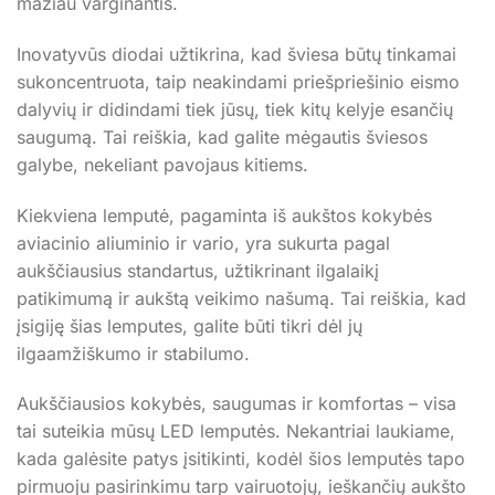
mažiau varginantis.
Inovatyvūs diodai užtikrina, kad šviesa būtų tinkamai
sukoncentruota, taip neakindami priešpriešinio eismo
dalyvių ir didindami tiek jūsų, tiek kitų kelyje esančių
saugumą. Tai reiškia, kad galite mėgautis šviesos
galybe, nekeliant pavojaus kitiems.
Kiekviena lemputė, pagaminta iš aukštos kokybės
aviacinio aliuminio ir vario, yra sukurta pagal
aukščiausius standartus, užtikrinant ilgalaikį
patikimumą ir aukštą veikimo našumą. Tai reiškia, kad
įsigiję šias lemputes, galite būti tikri dėl jų
ilgaamžiškumo ir stabilumo.
Aukščiausios kokybės, saugumas ir komfortas – visa
tai suteikia mūsų LED lemputės. Nekantriai laukiame,
kada galėsite patys įsitikinti, kodėl šios lemputės tapo
pirmuoju pasirinkimu tarp vairuotojų, ieškančių aukšto