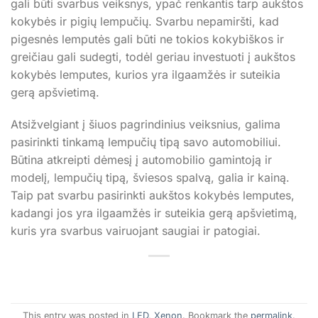
gali būti svarbus veiksnys, ypač renkantis tarp aukštos
kokybės ir pigių lempučių. Svarbu nepamiršti, kad
pigesnės lemputės gali būti ne tokios kokybiškos ir
greičiau gali sudegti, todėl geriau investuoti į aukštos
kokybės lemputes, kurios yra ilgaamžės ir suteikia
gerą apšvietimą.
Atsižvelgiant į šiuos pagrindinius veiksnius, galima
pasirinkti tinkamą lempučių tipą savo automobiliui.
Būtina atkreipti dėmesį į automobilio gamintoją ir
modelį, lempučių tipą, šviesos spalvą, galia ir kainą.
Taip pat svarbu pasirinkti aukštos kokybės lemputes,
kadangi jos yra ilgaamžės ir suteikia gerą apšvietimą,
kuris yra svarbus vairuojant saugiai ir patogiai.
This entry was posted in
LED
,
Xenon
. Bookmark the
permalink
.