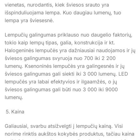
vienetas, nurodantis, kiek šviesos srauto yra
išspinduliuojama lempa. Kuo daugiau lumenų, tuo
lempa yra šviesesnė.
Lempučių galingumas priklauso nuo daugelio faktorių,
tokio kaip lempų tipas, galia, konstrukcija ir kt.
Halogeninės lempučės yra dažniausiai naudojamos ir jų
šviesos galingumas svyruoja nuo 700 iki 2 200
lumenų. Ksenoninės lempučės yra galingesnės ir jų
šviesos galingumas gali siekti iki 3 000 lumenų. LED
lempučės yra labai efektyvios ir ilgaamžės, o jų
šviesos galingumas gali būti nuo 3 000 iki 9000
lumenų.
Kaina
Galiausiai, svarbu atsižvelgti į lempučių kainą. Visi
norime rinktis aukštos kokybės produktus, tačiau kaina