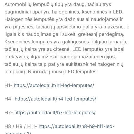
Automobilių lempučių tipų yra daug, tačiau trys
pagrindiniai tipai yra halogeninės, ksenoninės ir LED.
Halogeninės lemputės yra dažniausiai naudojamos ir
yra pigesnės, tačiau jų apšvietimo galia yra mažesnė, o
ilgalaikis naudojimas gali sukelti greitesnį perdegimą.
Ksenoninės lemputės yra galingesnės ir ilgiau tarnauja,
tačiau jų kaina yra aukštesnė. LED lemputės yra labai
efektyvios, ilgaamžės ir naudoja mažai energijos,
tačiau jų kaina taip pat yra aukštesnė nei halogeninių
lempučių. Nuoroda į mūsų LED lemputes:
H1-
https://autoledai.lt/h1-led-lemputes/
H4-
https://autoledai.lt/h4-led-lemputes/
H7-
https://autoledai.lt/h7-led-lemputes/
H8 / H9 / H11-
https://autoledai.lt/h8-h9-h11-led-
lemputes-2/