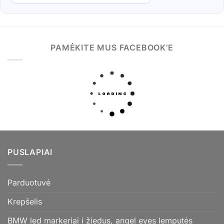
PAMĖKITE MUS FACEBOOK’E
PUSLAPIAI
Parduotuvė
Krepšelis
BMW led markeriai i žiedus, angel eyes lemputės