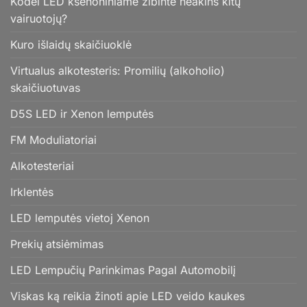
Kodėl LED ksenoniniame žibinte neakins kitų
vairuotojų?
Kuro išlaidų skaičiuoklė
Virtualus alkotesteris: Promilių (alkoholio)
skaičiuotuvas
D5S LED ir Xenon lemputės
FM Moduliatoriai
Alkotesteriai
Irklentės
LED lemputės vietoj Xenon
Prekių atsiėmimas
LED Lempučių Parinkimas Pagal Automobilį
Viskas ką reikia žinoti apie LED veido kaukes