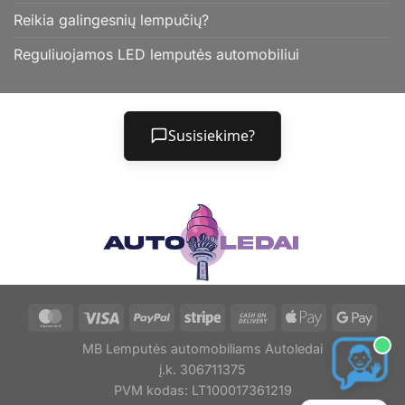
Reikia galingesnių lempučių?
Reguliuojamos LED lemputės automobiliui
Susisiekime?
MB Lemputės automobiliams Autoledai
į.k. 306711375
PVM kodas: LT100017361219