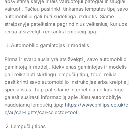
apšvietimą kelyje ir leis vairuotojui patogiai ir saugiai
vairuoti. Tačiau pasirinkti tinkamas lemputes tipą savo
automobiliui gali būti sudėtinga užduotis. Šiame
straipsnyje pateiksime pagrindinius veiksnius, kuriuos
reikia atsižvelgti renkantis lempučių tipą.
Automobilio gamintojas ir modelis
Pirma ir svarbiausia yra atsižvelgti į savo automobilio
gamintoją ir modelį. Kiekvienas gamintojas ir modelis
gali reikalauti skirtingų lempučių tipų, todėl reikia
pasitikrinti savo automobilio instrukcijas arba kreiptis į
specialistus. Taip pat šitame internetiniame kataloge
galėsit susirasti informaciją apie Jūsų automobilyje
naudojamų lempučių tipą:
https://www.philips.co.uk/c-
e/au/car-lights/car-selector-tool
Lempučių tipas