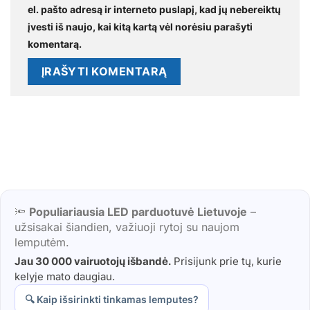
el. pašto adresą ir interneto puslapį, kad jų nebereiktų
įvesti iš naujo, kai kitą kartą vėl norėsiu parašyti
komentarą.
🔦
Populiariausia LED parduotuvė Lietuvoje
–
užsisakai šiandien, važiuoji rytoj su naujom
lemputėm.
Jau 30 000 vairuotojų išbandė.
Prisijunk prie tų, kurie
kelyje mato daugiau.
🔍 Kaip išsirinkti tinkamas lemputes?