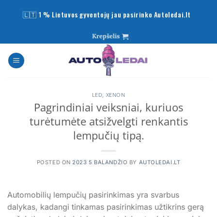
Skip
🇱🇹 1 % Lietuvos gyventojų jau pasirinko Autoledai.lt
to
content
Krepšelis
LED
,
XENON
Pagrindiniai veiksniai, kuriuos
turėtumėte atsižvelgti renkantis
lempučių tipą.
POSTED ON
2023 5 BALANDŽIO
BY
AUTOLEDAI.LT
Automobilių lempučių pasirinkimas yra svarbus
dalykas, kadangi tinkamas pasirinkimas užtikrins gerą