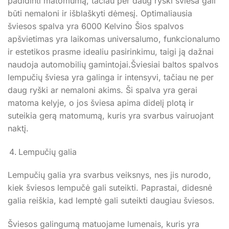
padidinti matomumą, tačiau per daug ryški šviesa gali
būti nemaloni ir išblaškyti dėmesį. Optimaliausia
šviesos spalva yra 6000 Kelvino Šios spalvos
apšvietimas yra laikomas universalumo, funkcionalumo
ir estetikos prasme idealiu pasirinkimu, taigi ją dažnai
naudoja automobilių gamintojai.Šviesiai baltos spalvos
lempučių šviesa yra galinga ir intensyvi, tačiau ne per
daug ryški ar nemaloni akims. Ši spalva yra gerai
matoma kelyje, o jos šviesa apima didelį plotą ir
suteikia gerą matomumą, kuris yra svarbus vairuojant
naktį.
Lempučių galia
Lempučių galia yra svarbus veiksnys, nes jis nurodo,
kiek šviesos lempučė gali suteikti. Paprastai, didesnė
galia reiškia, kad lemptė gali suteikti daugiau šviesos.
Šviesos galingumą matuojame lumenais, kuris yra