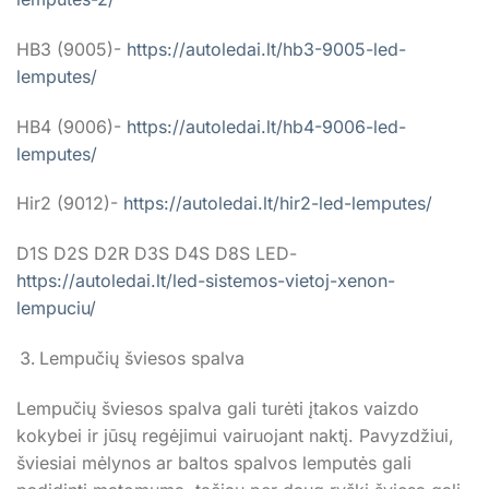
HB3 (9005)-
https://autoledai.lt/hb3-9005-led-
lemputes/
HB4 (9006)-
https://autoledai.lt/hb4-9006-led-
lemputes/
Hir2 (9012)-
https://autoledai.lt/hir2-led-lemputes/
D1S D2S D2R D3S D4S D8S LED-
https://autoledai.lt/led-sistemos-vietoj-xenon-
lempuciu/
Lempučių šviesos spalva
Lempučių šviesos spalva gali turėti įtakos vaizdo
kokybei ir jūsų regėjimui vairuojant naktį. Pavyzdžiui,
šviesiai mėlynos ar baltos spalvos lemputės gali