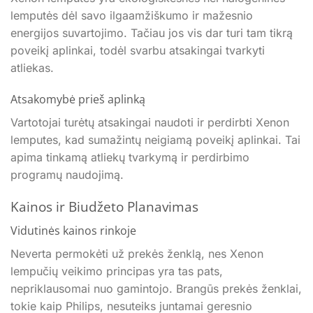
lemputės dėl savo ilgaamžiškumo ir mažesnio
energijos suvartojimo. Tačiau jos vis dar turi tam tikrą
poveikį aplinkai, todėl svarbu atsakingai tvarkyti
atliekas.
Atsakomybė prieš aplinką
Vartotojai turėtų atsakingai naudoti ir perdirbti Xenon
lemputes, kad sumažintų neigiamą poveikį aplinkai. Tai
apima tinkamą atliekų tvarkymą ir perdirbimo
programų naudojimą.
Kainos ir Biudžeto Planavimas
Vidutinės kainos rinkoje
Neverta permokėti už prekės ženklą, nes Xenon
lempučių veikimo principas yra tas pats,
nepriklausomai nuo gamintojo. Brangūs prekės ženklai,
tokie kaip Philips, nesuteiks juntamai geresnio