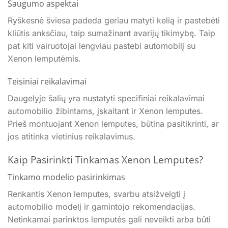
Saugumo aspektai
Ryškesnė šviesa padeda geriau matyti kelią ir pastebėti
kliūtis anksčiau, taip sumažinant avarijų tikimybę. Taip
pat kiti vairuotojai lengviau pastebi automobilį su
Xenon lemputėmis.
Teisiniai reikalavimai
Daugelyje šalių yra nustatyti specifiniai reikalavimai
automobilio žibintams, įskaitant ir Xenon lemputes.
Prieš montuojant Xenon lemputes, būtina pasitikrinti, ar
jos atitinka vietinius reikalavimus.
Kaip Pasirinkti Tinkamas Xenon Lemputes?
Tinkamo modelio pasirinkimas
Renkantis Xenon lemputes, svarbu atsižvelgti į
automobilio modelį ir gamintojo rekomendacijas.
Netinkamai parinktos lemputės gali neveikti arba būti