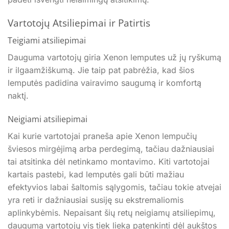
Vartotojų Atsiliepimai ir Patirtis
Teigiami atsiliepimai
Dauguma vartotojų giria Xenon lemputes už jų ryškumą
ir ilgaamžiškumą. Jie taip pat pabrėžia, kad šios
lemputės padidina vairavimo saugumą ir komfortą
naktį.
Neigiami atsiliepimai
Kai kurie vartotojai praneša apie Xenon lempučių
šviesos mirgėjimą arba perdegimą, tačiau dažniausiai
tai atsitinka dėl netinkamo montavimo. Kiti vartotojai
kartais pastebi, kad lemputės gali būti mažiau
efektyvios labai šaltomis sąlygomis, tačiau tokie atvejai
yra reti ir dažniausiai susiję su ekstremaliomis
aplinkybėmis. Nepaisant šių retų neigiamų atsiliepimų,
dauguma vartotojų vis tiek lieka patenkinti dėl aukštos