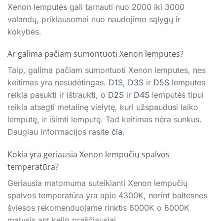
Xenon lemputės gali tarnauti nuo 2000 iki 3000
valandų, priklausomai nuo naudojimo sąlygų ir
kokybės.
Ar galima pačiam sumontuoti Xenon lemputes?
Taip, galima pačiam sumontuoti Xenon lemputes, nes
keitimas yra nesudėtingas.
D1S
,
D3S
ir
D5S
lemputes
reikia pasukti ir ištraukti, o
D2S
ir
D4S
lemputės tipui
reikia atsegti metalinę vielytę, kuri užspaudusi laiko
lemputę, ir išimti lemputę. Tad keitimas nėra sunkus.
Daugiau informacijos rasite
čia
.
Kokia yra geriausia Xenon lempučių spalvos
temperatūra?
Geriausia matomuma suteikianti Xenon lempučių
spalvos temperatūra yra apie 4300K, norint baltesnes
šviesos rekomenduojame rinktis 6000K o 8000K
matysis ant kelio praščiausiai.