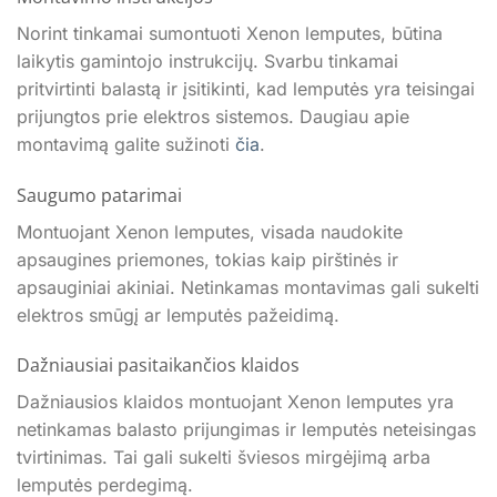
Norint tinkamai sumontuoti Xenon lemputes, būtina
laikytis gamintojo instrukcijų. Svarbu tinkamai
pritvirtinti balastą ir įsitikinti, kad lemputės yra teisingai
prijungtos prie elektros sistemos. Daugiau apie
montavimą galite sužinoti
čia
.
Saugumo patarimai
Montuojant Xenon lemputes, visada naudokite
apsaugines priemones, tokias kaip pirštinės ir
apsauginiai akiniai. Netinkamas montavimas gali sukelti
elektros smūgį ar lemputės pažeidimą.
Dažniausiai pasitaikančios klaidos
Dažniausios klaidos montuojant Xenon lemputes yra
netinkamas balasto prijungimas ir lemputės neteisingas
tvirtinimas. Tai gali sukelti šviesos mirgėjimą arba
lemputės perdegimą.