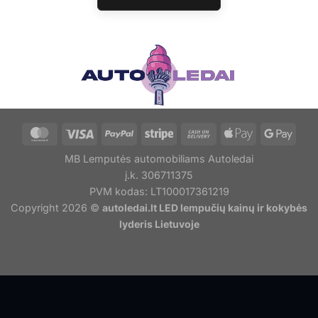
MB Lemputės automobiliams Autoledai
į.k. 306711375
PVM kodas: LT100017361219
Copyright 2026 ©
autoledai.lt LED lempučių kainų ir kokybės
lyderis Lietuvoje