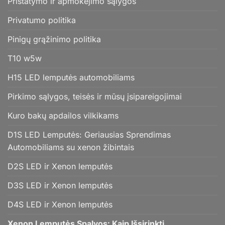
Pristatymo ir apmokėjimo sąlygos
Privatumo politika
Pinigų grąžinimo politika
T10 w5w
H15 LED lemputės automobiliams
Pirkimo sąlygos, teisės ir mūsų įsipareigojimai
Kuro bakų apdailos vilkikams
D1S LED Lemputės: Geriausias Sprendimas
Automobiliams su xenon žibintais
D2S LED ir Xenon lemputės
D3S LED ir Xenon lemputės
D4S LED ir Xenon lemputės
Xenon Lemputės Spalvos: Kaip Išsirinkti