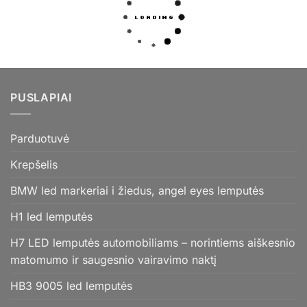
PUSLAPIAI
Parduotuvė
Krepšelis
BMW led markeriai i žiedus, angel eyes lemputės
H1 led lemputės
H7 LED lemputės automobiliams – norintiems aiškesnio
matomumo ir saugesnio vairavimo naktį
HB3 9005 led lemputės