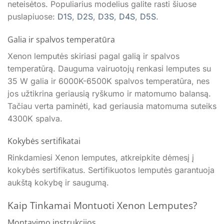
neteisėtos. Populiarius modelius galite rasti šiuose
puslapiuose:
D1S
,
D2S
,
D3S
,
D4S
,
D5S
.
Galia ir spalvos temperatūra
Xenon lemputės skiriasi pagal galią ir spalvos
temperatūrą. Dauguma vairuotojų renkasi lemputes su
35 W galia ir 6000K-6500K spalvos temperatūra, nes
jos užtikrina geriausią ryškumo ir matomumo balansą.
Tačiau verta paminėti, kad geriausia matomuma suteiks
4300K spalva.
Kokybės sertifikatai
Rinkdamiesi Xenon lemputes, atkreipkite dėmesį į
kokybės sertifikatus. Sertifikuotos lemputės garantuoja
aukštą kokybę ir saugumą.
Kaip Tinkamai Montuoti Xenon Lemputes?
Montavimo instrukcijos