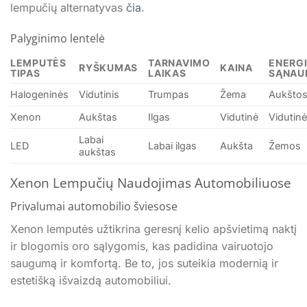
lempučių alternatyvas
čia
.
Palyginimo lentelė
LEMPUTĖS
TARNAVIMO
ENERG
RYŠKUMAS
KAINA
TIPAS
LAIKAS
SĄNAU
Halogeninės
Vidutinis
Trumpas
Žema
Aukšto
Xenon
Aukštas
Ilgas
Vidutinė
Vidutin
Labai
LED
Labai ilgas
Aukšta
Žemos
aukštas
Xenon Lempučių Naudojimas Automobiliuose
Privalumai automobilio šviesose
Xenon lemputės užtikrina geresnį kelio apšvietimą naktį
ir blogomis oro sąlygomis, kas padidina vairuotojo
saugumą ir komfortą. Be to, jos suteikia modernią ir
estetišką išvaizdą automobiliui.