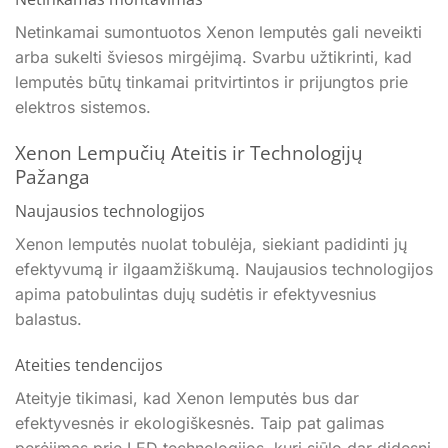
Netinkamai sumontuotos Xenon lemputės gali neveikti
arba sukelti šviesos mirgėjimą. Svarbu užtikrinti, kad
lemputės būtų tinkamai pritvirtintos ir prijungtos prie
elektros sistemos.
Xenon Lempučių Ateitis ir Technologijų
Pažanga
Naujausios technologijos
Xenon lemputės nuolat tobulėja, siekiant padidinti jų
efektyvumą ir ilgaamžiškumą. Naujausios technologijos
apima patobulintas dujų sudėtis ir efektyvesnius
balastus.
Ateities tendencijos
Ateityje tikimasi, kad Xenon lemputės bus dar
efektyvesnės ir ekologiškesnės. Taip pat galimas
perėjimas prie LED technologijos, kuri siūlo dar didesnį