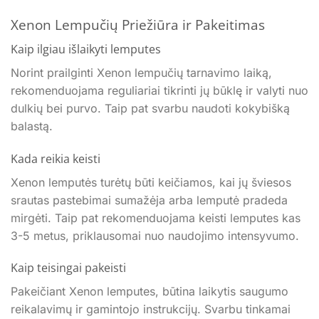
Xenon Lempučių Priežiūra ir Pakeitimas
Kaip ilgiau išlaikyti lemputes
Norint prailginti Xenon lempučių tarnavimo laiką,
rekomenduojama reguliariai tikrinti jų būklę ir valyti nuo
dulkių bei purvo. Taip pat svarbu naudoti kokybišką
balastą.
Kada reikia keisti
Xenon lemputės turėtų būti keičiamos, kai jų šviesos
srautas pastebimai sumažėja arba lemputė pradeda
mirgėti. Taip pat rekomenduojama keisti lemputes kas
3-5 metus, priklausomai nuo naudojimo intensyvumo.
Kaip teisingai pakeisti
Pakeičiant Xenon lemputes, būtina laikytis saugumo
reikalavimų ir gamintojo instrukcijų. Svarbu tinkamai