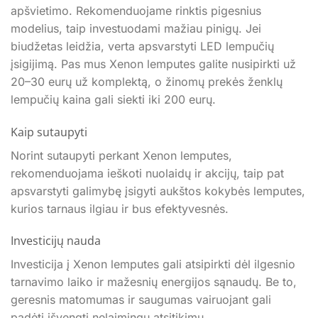
apšvietimo. Rekomenduojame rinktis pigesnius
modelius, taip investuodami mažiau pinigų. Jei
biudžetas leidžia, verta apsvarstyti LED lempučių
įsigijimą. Pas mus Xenon lemputes galite nusipirkti už
20–30 eurų už komplektą, o žinomų prekės ženklų
lempučių kaina gali siekti iki 200 eurų.
Kaip sutaupyti
Norint sutaupyti perkant Xenon lemputes,
rekomenduojama ieškoti nuolaidų ir akcijų, taip pat
apsvarstyti galimybę įsigyti aukštos kokybės lemputes,
kurios tarnaus ilgiau ir bus efektyvesnės.
Investicijų nauda
Investicija į Xenon lemputes gali atsipirkti dėl ilgesnio
tarnavimo laiko ir mažesnių energijos sąnaudų. Be to,
geresnis matomumas ir saugumas vairuojant gali
padėti išvengti nelaimingų atsitikimų.