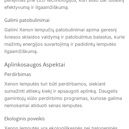
efektyvumą ir ilgaamžiškumą.
Galimi patobulinimai
Galimi Xenon lempučių patobulinimai apima geresnį
šviesos sklaidos valdymą ir patobulintus balastus, kurie
mažintų energijos suvartojimą ir padidintų lemputės
ilgaamžiškumą.
Aplinkosaugos Aspektai
Perdirbimas
Xenon lemputės turi būti perdirbamos, siekiant
sumažinti atliekų kiekį ir apsaugoti aplinką. Daugelis
gamintojų siūlo perdirbimo programas, kuriose galima
nemokamai atiduoti senas lemputes.
Ekologinis poveikis
Xenon lemputės yra ekologiškesnės nei halogeninės