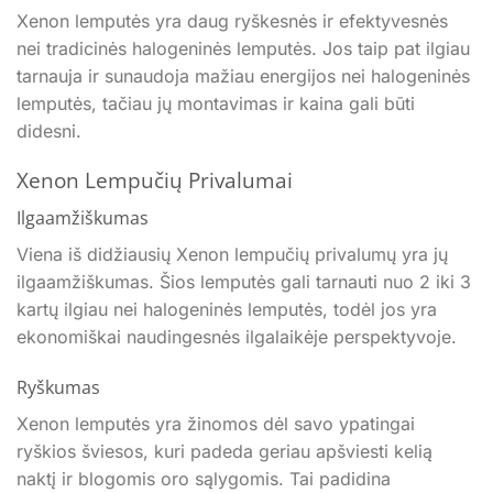
Xenon lemputės yra daug ryškesnės ir efektyvesnės
nei tradicinės halogeninės lemputės. Jos taip pat ilgiau
tarnauja ir sunaudoja mažiau energijos nei halogeninės
lemputės, tačiau jų montavimas ir kaina gali būti
didesni.
Xenon Lempučių Privalumai
Ilgaamžiškumas
Viena iš didžiausių Xenon lempučių privalumų yra jų
ilgaamžiškumas. Šios lemputės gali tarnauti nuo 2 iki 3
kartų ilgiau nei halogeninės lemputės, todėl jos yra
ekonomiškai naudingesnės ilgalaikėje perspektyvoje.
Ryškumas
Xenon lemputės yra žinomos dėl savo ypatingai
ryškios šviesos, kuri padeda geriau apšviesti kelią
naktį ir blogomis oro sąlygomis. Tai padidina