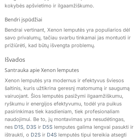
kokybės apšvietimo ir ilgaamžiškumo.
Bendri įspūdžiai
Bendrai vertinant, Xenon lemputės yra populiarios dėl
savo privalumų, tačiau svarbu tinkamai jas montuoti ir
prižiūrėti, kad būtų išvengta problemų.
Išvados
Santrauka apie Xenon lemputes
Xenon lemputės yra modernus ir efektyvus šviesos
šaltinis, kuris užtikrina geresnį matomumą ir saugumą
vairuojant. Šios lemputės pasižymi ilgaamžiškumu,
ryškumu ir energijos efektyvumu, todėl yra puikus
pasirinkimas tiek kasdieniam, tiek profesionaliam
naudojimui. Be to, jų montavimas yra nesudėtingas,
nes
D1S
,
D3S
ir
D5S
lemputes galima lengvai pasukti ir
ištraukti, o
D2S
ir
D4S
lemputės tipui tereikia atsegti