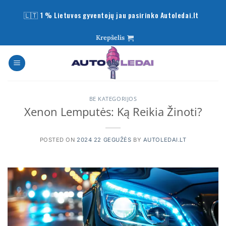
Skip
🇱🇹 1 % Lietuvos gyventojų jau pasirinko Autoledai.lt
to
content
Krepšelis
BE KATEGORIJOS
Xenon Lemputės: Ką Reikia Žinoti?
POSTED ON
2024 22 GEGUŽĖS
BY
AUTOLEDAI.LT