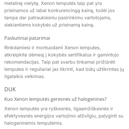
metalinę vielytę. Xenon lemputės taip pat yra
prieinamos už labai konkurencingą kainą, todėl jos
tampa dar patrauklesniu pasirinkimu vartotojams,
siekiantiems kokybės už prieinamą kainą.
Paskutiniai patarimai
Rinkdamiesi ir montuodami Xenon lemputes,
atkreipkite dėmesį į kokybės sertifikatus ir gamintojo
rekomendacijas. Taip pat svarbu tinkamai prižiūrėti
lemputes ir reguliariai jas tikrinti, kad būtų užtikrintas jų
ilgalaikis veikimas.
DUK
Kuo Xenon lemputės geresnės už halogenines?
Xenon lemputės yra ryškesnės, ilgaamžiškesnės ir
efektyvesnės energijos vartojimo atžvilgiu, palyginti su
halogeninėmis lemputėmis.