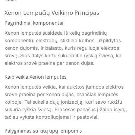
Xenon Lempučių Veikimo Principas
Pagrindiniai komponentai
Xenon lemputės susideda iš kelių pagrindinių
komponentų: elektrodų, stiklinio kolbos, užpildytos
xenon dujomis, ir balasto, kuris reguliuoja elektros
srovę. Šios dalys kartu sukuria itin ryškią šviesą, kai
elektros srovė praeina per xenon dujas.
Kaip veikia Xenon lemputės
Xenon lemputės veikia, kai aukštos įtampos elektros
srovė praeina per xenon dujas, esančias lemputės
kolboje. Tai sukelia dujų jonizaciją, kuri savo ruožtu
sukuria ryškią šviesą. Procesas panašus į žaibo išlydį,
tačiau vyksta kontroliuojamai ir pastoviai.
Palyginimas su kitų tipų lempomis