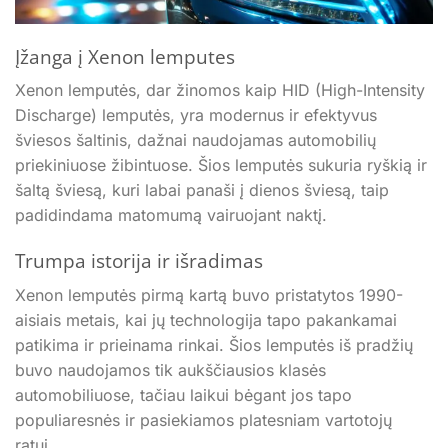
Įžanga į Xenon lemputes
Xenon lemputės, dar žinomos kaip HID (High-Intensity
Discharge) lemputės, yra modernus ir efektyvus
šviesos šaltinis, dažnai naudojamas automobilių
priekiniuose žibintuose. Šios lemputės sukuria ryškią ir
šaltą šviesą, kuri labai panaši į dienos šviesą, taip
padidindama matomumą vairuojant naktį.
Trumpa istorija ir išradimas
Xenon lemputės pirmą kartą buvo pristatytos 1990-
aisiais metais, kai jų technologija tapo pakankamai
patikima ir prieinama rinkai. Šios lemputės iš pradžių
buvo naudojamos tik aukščiausios klasės
automobiliuose, tačiau laikui bėgant jos tapo
populiaresnės ir pasiekiamos platesniam vartotojų
ratui.