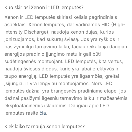
Kuo skiriasi Xenon ir LED lemputės?
Xenon ir LED lemputės skiriasi keliais pagrindiniais
aspektais. Xenon lemputės, dar vadinamos HID (High-
Intensity Discharge), naudoja xenon dujas, kurios
jonizuojamos, kad sukurtų šviesą. Jos yra ryškios ir
pasižymi ilgu tarnavimo laiku, tačiau reikalauja daugiau
energijos pradinio įjungimo metu ir gali būti
sudėtingesnės montuojant. LED lemputės, kita vertus,
naudoja šviesos diodus, kurie yra labai efektyvūs ir
taupo energiją. LED lemputės yra ilgaamžės, greitai
įsijungia, ir yra lengviau montuojamos. Nors LED
lemputės dažnai yra brangesnės pradiniame etape, jos
dažnai pasižymi ilgesniu tarnavimo laiku ir mažesnėmis
eksploatacinėmis išlaidomis. Daugiau apie LED
lemputes rasite
čia
.
Kiek laiko tarnauja Xenon lemputės?