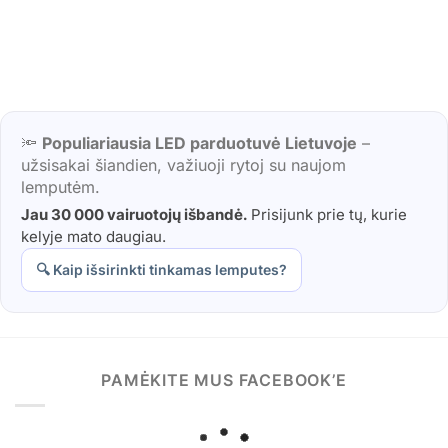
🔦
Populiariausia LED parduotuvė Lietuvoje
–
užsisakai šiandien, važiuoji rytoj su naujom
lemputėm.
Jau 30 000 vairuotojų išbandė.
Prisijunk prie tų, kurie
kelyje mato daugiau.
🔍 Kaip išsirinkti tinkamas lemputes?
PAMĖKITE MUS FACEBOOK’E