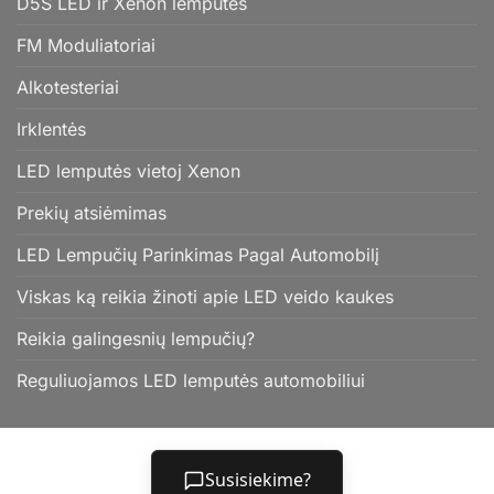
D5S LED ir Xenon lemputės
FM Moduliatoriai
Alkotesteriai
Irklentės
LED lemputės vietoj Xenon
Prekių atsiėmimas
LED Lempučių Parinkimas Pagal Automobilį
Viskas ką reikia žinoti apie LED veido kaukes
Reikia galingesnių lempučių?
Reguliuojamos LED lemputės automobiliui
Susisiekime?