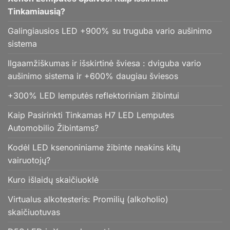
Tinkamiausią?
Galingiausios LED +900% su truguba vario aušinimo
sistema
Ilgaamžiškumas ir išskirtinė šviesa : dviguba vario
aušinimo sistema ir +600% daugiau šviesos
+300% LED lemputės reflektoriniam žibintui
Kaip Pasirinkti Tinkamas H7 LED Lemputes
Automobilio Žibintams?
Kodėl LED ksenoniniame žibinte neakins kitų
vairuotojų?
Kuro išlaidų skaičiuoklė
Virtualus alkotesteris: Promilių (alkoholio)
skaičiuotuvas