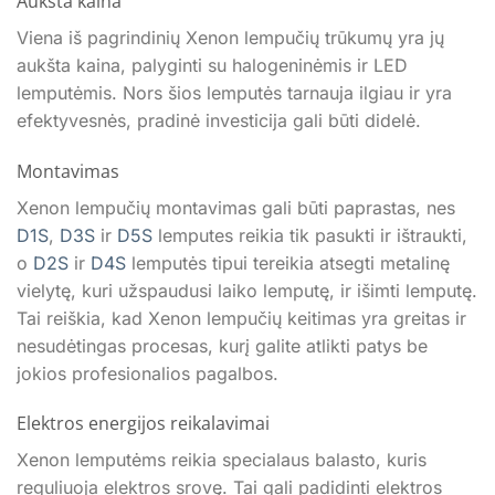
Aukšta kaina
Viena iš pagrindinių Xenon lempučių trūkumų yra jų
aukšta kaina, palyginti su halogeninėmis ir LED
lemputėmis. Nors šios lemputės tarnauja ilgiau ir yra
efektyvesnės, pradinė investicija gali būti didelė.
Montavimas
Xenon lempučių montavimas gali būti paprastas, nes
D1S
,
D3S
ir
D5S
lemputes reikia tik pasukti ir ištraukti,
o
D2S
ir
D4S
lemputės tipui tereikia atsegti metalinę
vielytę, kuri užspaudusi laiko lemputę, ir išimti lemputę.
Tai reiškia, kad Xenon lempučių keitimas yra greitas ir
nesudėtingas procesas, kurį galite atlikti patys be
jokios profesionalios pagalbos.
Elektros energijos reikalavimai
Xenon lemputėms reikia specialaus balasto, kuris
reguliuoja elektros srovę. Tai gali padidinti elektros