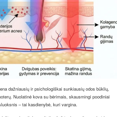
iena dažniausių ir psichologiškai sunkiausių odos būklių,
oterų. Nuolatinė kova su bėrimais, skausmingi poodiniai
 sluoksnis – tai kasdienybė, kuri vargina.