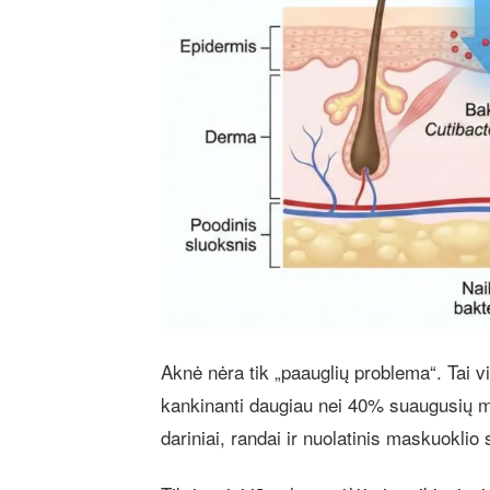
Aknė nėra tik „paauglių problema“. Tai v
kankinanti daugiau nei 40% suaugusių m
dariniai, randai ir nuolatinis maskuoklio