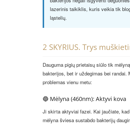
bakterijos negali išgyventi deguonies 
lazerinis taikiklis, kuris veikia tik 
ląstelių.
2 SKYRIUS. Trys muškieti
Dauguma pigių prietaisų siūlo tik mėlyn
bakterijos, bet ir uždegimas bei randai
problemas vienu metu:
🔵 Mėlyna (460nm): Aktyvi kova
Ji skirta aktyviai fazei. Kai jaučiate, k
mėlyna šviesa sustabdo bakterijų daugi