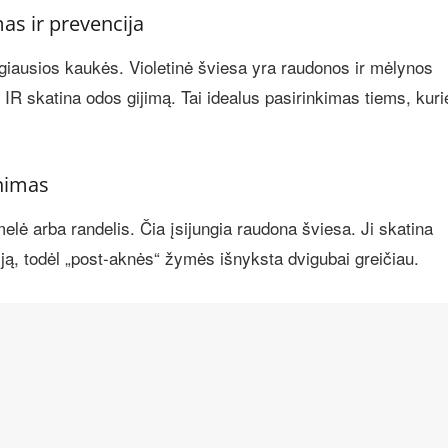
as ir prevencija
angiausios kaukės. Violetinė šviesa yra raudonos ir mėlynos
 IR skatina odos gijimą. Tai idealus pasirinkimas tiems, kuri
nimas
lė arba randelis. Čia įsijungia raudona šviesa. Ji skatina
iją, todėl „post-aknės“ žymės išnyksta dvigubai greičiau.