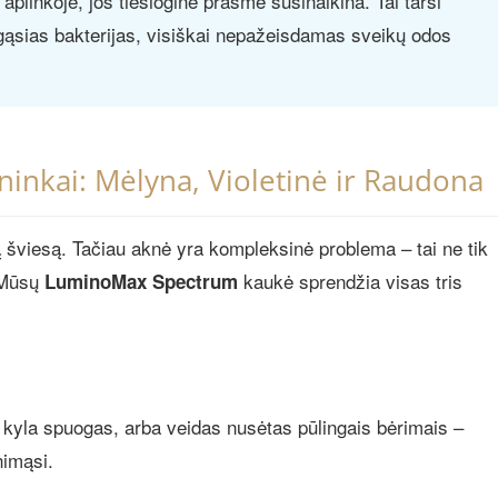
aplinkoje, jos tiesiogine prasme susinaikina. Tai tarsi
blogąsias bakterijas, visiškai nepažeisdamas sveikų odos
ninkai: Mėlyna, Violetinė ir Raudona
ą šviesą. Tačiau aknė yra kompleksinė problema – tai ne tik
. Mūsų
kaukė sprendžia visas tris
LuminoMax Spectrum
ad kyla spuogas, arba veidas nusėtas pūlingais bėrimais –
nimąsi.