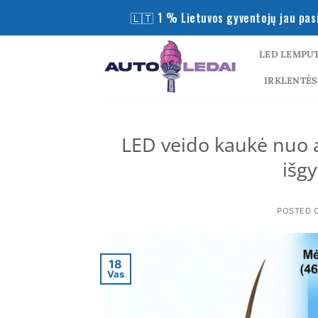
Skip
🇱🇹 1 % Lietuvos gyventojų jau pasi
to
content
LED LEMPU
IRKLENTĖS
LED veido kaukė nuo a
išg
POSTED 
18
Vas