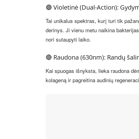
🟣 Violetinė (Dual-Action): Gydym
Tai unikalus spektras, kurį turi tik paž
derinys. Ji vienu metu naikina bakterijas
nori sutaupyti laiko.
🔴 Raudona (630nm): Randų šali
Kai spuogas išnyksta, lieka raudona dėme
kolageną ir pagreitina audinių regenerac