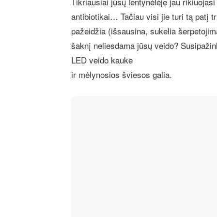
Tikriausiai jūsų lentynėlėje jau rikiuojas
antibiotikai… Tačiau visi jie turi tą patį t
pažeidžia (išsausina, sukelia šerpetojim
šaknį neliesdama jūsų veido? Susipažin
LED veido kauke
ir mėlynosios šviesos galia.