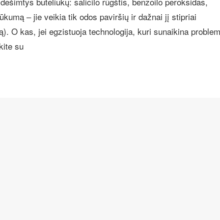
i dešimtys buteliukų: salicilo rūgštis, benzoilo peroksidas,
rūkumą – jie veikia tik odos paviršių ir dažnai jį stipriai
ą). O kas, jei egzistuoja technologija, kuri sunaikina proble
kite su