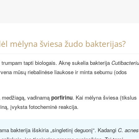
dėl mėlyna šviesa žudo bakterijas?
 trumpam tapti biologais. Aknę sukelia bakterija
Cutibacteri
gyvena mūsų riebalinėse liaukose ir minta sebumu (odos
mina medžiagą, vadinamą
. Kai mėlyna šviesa (tikslus
porfirinu
iną, įvyksta fotocheminė reakcija.
ma bakterija išskiria „singletinį deguonį“. Kadangi
C. acnes