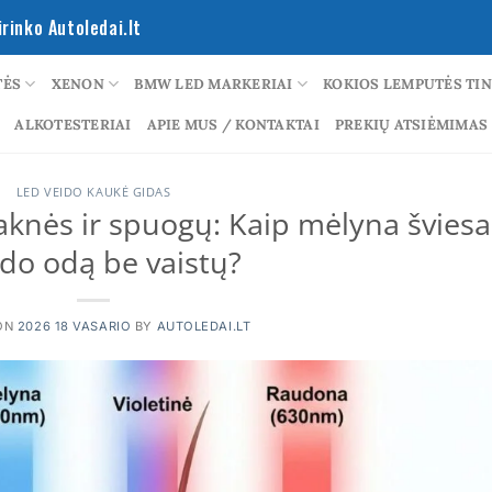
rinko Autoledai.lt
TĖS
XENON
BMW LED MARKERIAI
KOKIOS LEMPUTĖS TI
ALKOTESTERIAI
APIE MUS / KONTAKTAI
PREKIŲ ATSIĖMIMAS
LED VEIDO KAUKĖ GIDAS
knės ir spuogų: Kaip mėlyna šviesa
ydo odą be vaistų?
ON
2026 18 VASARIO
BY
AUTOLEDAI.LT