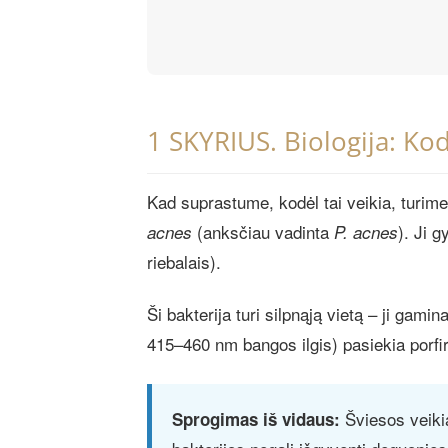
1 SKYRIUS. Biologija: Ko
Kad suprastume, kodėl tai veikia, turime
(anksčiau vadinta
). Ji 
acnes
P. acnes
riebalais).
Ši bakterija turi silpnąją vietą – ji ga
415–460 nm bangos ilgis) pasiekia porfir
Šviesos veikia
Sprogimas iš vidaus: