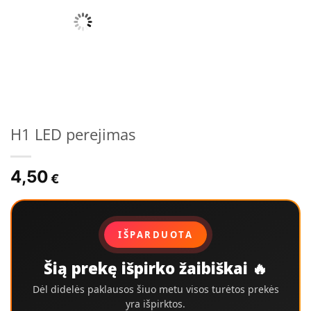
H1 LED perejimas
4,50
€
IŠPARDUOTA
Šią prekę išpirko žaibiškai 🔥
Dėl didelės paklausos šiuo metu visos turėtos prekės
yra išpirktos.