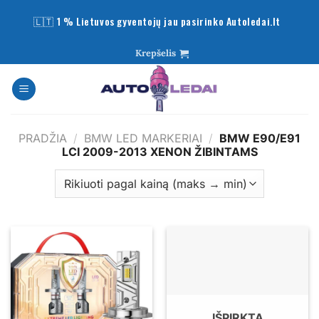
Skip
🇱🇹 1 % Lietuvos gyventojų jau pasirinko Autoledai.lt
to
content
Krepšelis
PRADŽIA
/
BMW LED MARKERIAI
/
BMW E90/E91
LCI 2009-2013 XENON ŽIBINTAMS
IŠPIRKTA