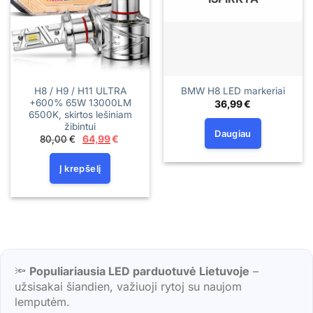
H8 / H9 / H11 ULTRA
BMW H8 LED markeriai
+600% 65W 13000LM
36,99
€
6500K, skirtos lešiniam
žibintui
Daugiau
Original
Current
80,00
€
64,99
€
price
price
was:
is:
80,00€.
64,99€.
Į krepšelį
🔦
Populiariausia LED parduotuvė Lietuvoje
–
užsisakai šiandien, važiuoji rytoj su naujom
lemputėm.