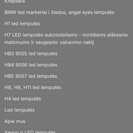
Krepšelis
BMW led markeriai i žiedus, angel eyes lemputės
H1 led lemputės
H7 LED lemputės automobiliams – norintiems aiškesnio
matomumo ir saugesnio vairavimo naktį
HB3 9005 led lemputės
HB4 9006 led lemputės
HB5 9007 led lemputės
H8, H9, H11 led lemputės
H4 led lemputės
Led lemputės
Apie mus
Xenon ir LED lemputės