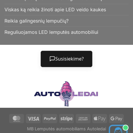
Viskas ką reikia žinoti apie LED veido kaukes
Reikia galingesnių lempučių?
Reguliuojamos LED lemputės automobiliui
Susisiekime?
MB Lemputės automobiliams Autoledai