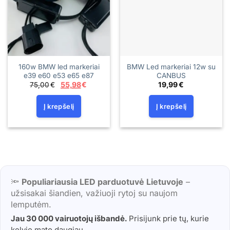
160w BMW led markeriai
BMW Led markeriai 12w su
e39 e60 e53 e65 e87
CANBUS
Original
Current
75,00
€
55,98
€
19,99
€
price
price
was:
is:
75,00€.
55,98€.
Į krepšelį
Į krepšelį
🔦
Populiariausia LED parduotuvė Lietuvoje
–
užsisakai šiandien, važiuoji rytoj su naujom
lemputėm.
Jau 30 000 vairuotojų išbandė.
Prisijunk prie tų, kurie
kelyje mato daugiau.