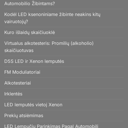
Automobilio Žibintams?
Kodėl LED ksenoniniame žibinte neakins kitų
vairuotojų?
Kuro išlaidų skaičiuoklė
Virtualus alkotesteris: Promilių (alkoholio)
skaičiuotuvas
D5S LED ir Xenon lemputės
FM Moduliatoriai
Alkotesteriai
Irklentės
LED lemputės vietoj Xenon
Prekių atsiėmimas
LED Lempučių Parinkimas Pagal Automobilį