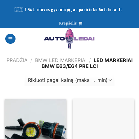
Skip
🇱🇹 1 % Lietuvos gyventojų jau pasirinko Autoledai.lt
to
content
Krepšelis
PRADŽIA
/
BMW LED MARKERIAI
/
LED MARKERIAI
BMW E63/E64 PRE LCI